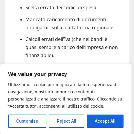
Scelta errata dei codici di spesa.
Mancato caricamento di documenti
obbligatori sulla piattaforma regionale.
Calcoli errati dell’Iva (che nei bandi è
quasi sempre a carico dell’impresa e non
finanziabile).
Ritardi nella presentazione della
We value your privacy
domanda durante un click-day.
Utilizziamo i cookie per migliorare la tua esperienza di
Scegliere la
consulenza #Finsubito
significa
navigazione, mostrarti annunci o contenuti
azzerare lo stress burocratico e affidare il
personalizzati e analizzare il nostro traffico. Cliccando su
successo della tua azienda a mani esperte. Il
"Accetta tutto", acconsenti all'utilizzo dei cookie.
team di
#Finsubito
offre:
Customise
Reject All
Accept All
Analisi di Pre-Fattibilità Gratuita:
Per
capire subito se la tua azienda ha i