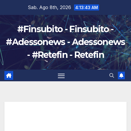
Salta
Sab. Ago 8th, 2026
4:13:44 AM
al
contenuto
#Finsubito - Finsubito -
#Adessonews - Adessonews
- #Retefin - Retefin