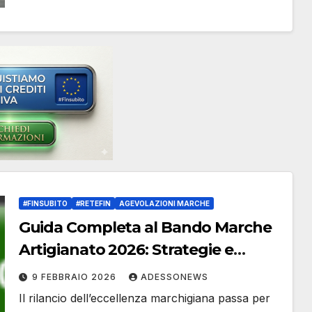
#FINSUBITO
#RETEFIN
AGEVOLAZIONI MARCHE
Guida Completa al Bando Marche
Artigianato 2026: Strategie e
Incentivi con Finsubito.org –
9 FEBBRAIO 2026
ADESSONEWS
#Retefin – Retefin – #Finsubito –
Il rilancio dell’eccellenza marchigiana passa per