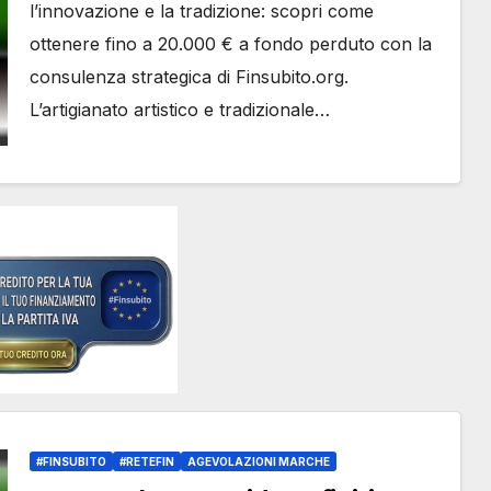
Finsubito – #Adessonews –
l’innovazione e la tradizione: scopri come
#Adessonews – #Finsubito –
ottenere fino a 20.000 € a fondo perduto con la
Adessonews
consulenza strategica di Finsubito.org.
L’artigianato artistico e tradizionale…
#FINSUBITO
#RETEFIN
AGEVOLAZIONI MARCHE