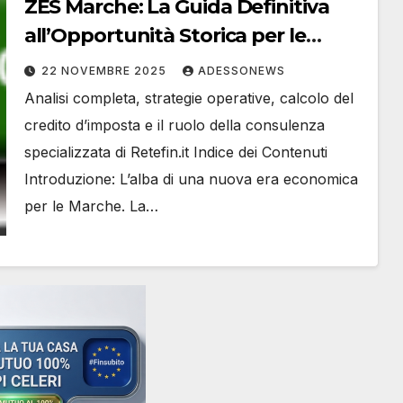
ZES Marche: La Guida Definitiva
all’Opportunità Storica per le
Imprese – #Retefin – Retefin –
22 NOVEMBRE 2025
ADESSONEWS
#Finsubito – Finsubito –
Analisi completa, strategie operative, calcolo del
#Adessonews – #Adessonews –
credito d’imposta e il ruolo della consulenza
#Finsubito – Adessonews
specializzata di Retefin.it Indice dei Contenuti
Introduzione: L’alba di una nuova era economica
per le Marche. La…