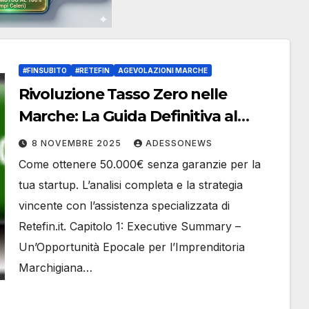
#FINSUBITO
#RETEFIN
AGEVOLAZIONI MARCHE
Rivoluzione Tasso Zero nelle
Marche: La Guida Definitiva al
Fondo Credito Nuove Imprese
8 NOVEMBRE 2025
ADESSONEWS
(FCNI) 2025/2026 – #Retefin –
Come ottenere 50.000€ senza garanzie per la
Retefin – #Finsubito – Finsubito –
tua startup. L’analisi completa e la strategia
#Adessonews – #Adessonews –
vincente con l’assistenza specializzata di
#Finsubito – Adessonews
Retefin.it. Capitolo 1: Executive Summary –
Un’Opportunità Epocale per l’Imprenditoria
Marchigiana…