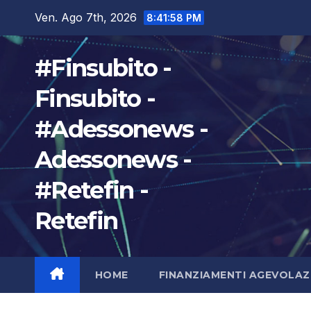
Salta
Ven. Ago 7th, 2026
8:41:59 PM
al
contenuto
#Finsubito -
Finsubito -
#Adessonews -
Adessonews -
#Retefin -
Retefin
HOME
FINANZIAMENTI AGEVOLAZ