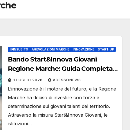
rche
#FINSUBITO
AGEVOLAZIONI MARCHE
INNOVAZIONE
START-UP
Bando Start&Innova Giovani
Regione Marche: Guida Completa
per Lanciare la tua Start-up con
1 LUGLIO 2026
ADESSONEWS
#Finsubito – #Adessonews –
L’innovazione è il motore del futuro, e la Regione
#Finsubito – Adessonews
Marche ha deciso di investire con forza e
determinazione sui giovani talenti del territorio.
Attraverso la misura Start&Innova Giovani, le
istituzioni…