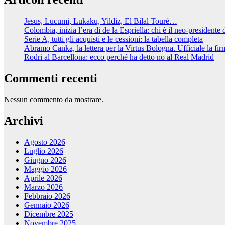
Jesus, Lucumi, Lukaku, Yildiz, El Bilal Touré…
Colombia, inizia l’era di de la Espriella: chi è il neo-presidente
Serie A, tutti gli acquisti e le cessioni: la tabella completa
Abramo Canka, la lettera per la Virtus Bologna. Ufficiale la fir
Rodri al Barcellona: ecco perché ha detto no al Real Madrid
Commenti recenti
Nessun commento da mostrare.
Archivi
Agosto 2026
Luglio 2026
Giugno 2026
Maggio 2026
Aprile 2026
Marzo 2026
Febbraio 2026
Gennaio 2026
Dicembre 2025
Novembre 2025