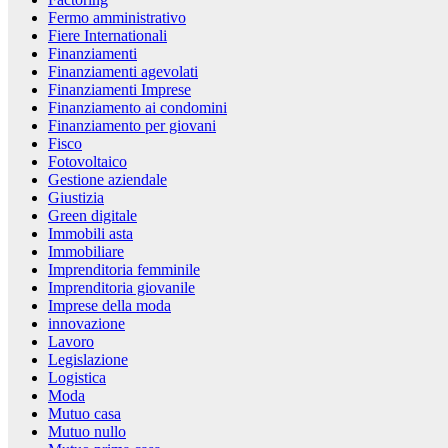
Fermo amministrativo
Fiere Internationali
Finanziamenti
Finanziamenti agevolati
Finanziamenti Imprese
Finanziamento ai condomini
Finanziamento per giovani
Fisco
Fotovoltaico
Gestione aziendale
Giustizia
Green digitale
Immobili asta
Immobiliare
Imprenditoria femminile
Imprenditoria giovanile
Imprese della moda
innovazione
Lavoro
Legislazione
Logistica
Moda
Mutuo casa
Mutuo nullo