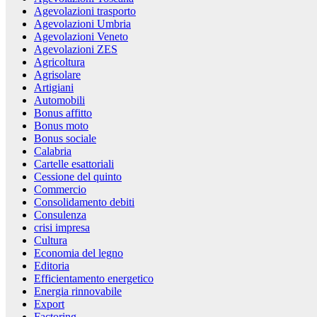
Agevolazioni trasporto
Agevolazioni Umbria
Agevolazioni Veneto
Agevolazioni ZES
Agricoltura
Agrisolare
Artigiani
Automobili
Bonus affitto
Bonus moto
Bonus sociale
Calabria
Cartelle esattoriali
Cessione del quinto
Commercio
Consolidamento debiti
Consulenza
crisi impresa
Cultura
Economia del legno
Editoria
Efficientamento energetico
Energia rinnovabile
Export
Factoring