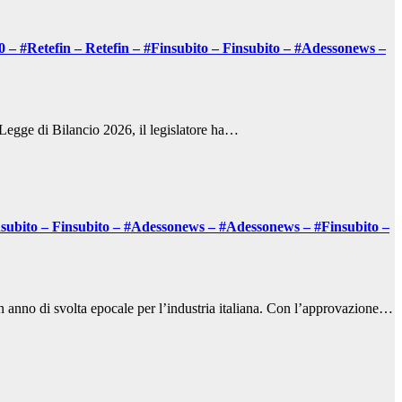
.0 – #Retefin – Retefin – #Finsubito – Finsubito – #Adessonews –
 Legge di Bilancio 2026, il legislatore ha…
insubito – Finsubito – #Adessonews – #Adessonews – #Finsubito –
anno di svolta epocale per l’industria italiana. Con l’approvazione…