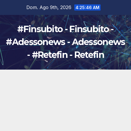
Salta
Dom. Ago 9th, 2026
4:25:47 AM
al
contenuto
#Finsubito - Finsubito -
#Adessonews - Adessonews
- #Retefin - Retefin