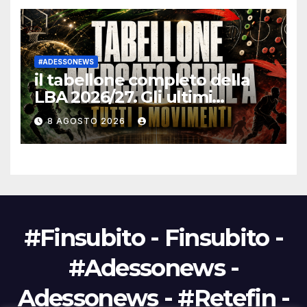
#ADESSONEWS
il tabellone completo della
LBA 2026/27. Gli ultimi
movimenti
8 AGOSTO 2026
#Finsubito - Finsubito -
#Adessonews -
Adessonews - #Retefin -