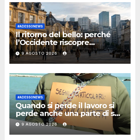
#ADESSONEWS
Il ritorno del bello: perché
l’Occidente riscopre
l’armonia dopo l’epoca
9 AGOSTO 2026
dell’anonimato
#ADESSONEWS
Quando si perde il lavoro si
perde anche una parte di sé:
la disoccupazione può
9 AGOSTO 2026
cambiare la personalità