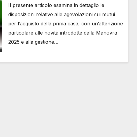
#Retefin – Retefin – #Finsubito –
Il presente articolo esamina in dettaglio le
Finsubito – #Adessonews –
disposizioni relative alle agevolazioni sui mutui
#Adessonews – #Finsubito –
per l’acquisto della prima casa, con un’attenzione
Adessonews
particolare alle novità introdotte dalla Manovra
2025 e alla gestione…