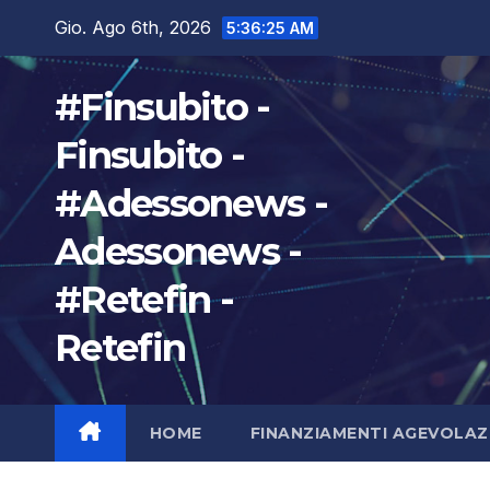
Salta
Gio. Ago 6th, 2026
5:36:26 AM
al
contenuto
#Finsubito -
Finsubito -
#Adessonews -
Adessonews -
#Retefin -
Retefin
HOME
FINANZIAMENTI AGEVOLAZ