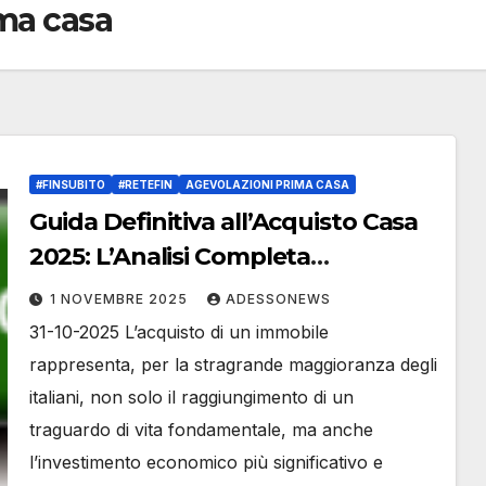
ma casa
#FINSUBITO
#RETEFIN
AGEVOLAZIONI PRIMA CASA
Guida Definitiva all’Acquisto Casa
2025: L’Analisi Completa
dell’Agenzia delle Entrate e le
1 NOVEMBRE 2025
ADESSONEWS
Strategie Vincenti con Retefin.it –
31-10-2025 L’acquisto di un immobile
#Retefin – Retefin – #Finsubito –
rappresenta, per la stragrande maggioranza degli
Finsubito – #Adessonews –
italiani, non solo il raggiungimento di un
#Adessonews – #Finsubito –
traguardo di vita fondamentale, ma anche
Adessonews
l’investimento economico più significativo e