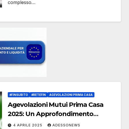
complesso…
#FINSUBITO
#RETEFIN
AGEVOLAZIONI PRIMA CASA
Agevolazioni Mutui Prima Casa
2025: Un Approfondimento
Professionale – Retefin.it –
4 APRILE 2025
ADESSONEWS