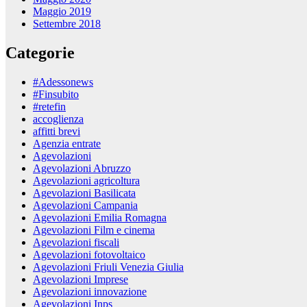
Maggio 2019
Settembre 2018
Categorie
#Adessonews
#Finsubito
#retefin
accoglienza
affitti brevi
Agenzia entrate
Agevolazioni
Agevolazioni Abruzzo
Agevolazioni agricoltura
Agevolazioni Basilicata
Agevolazioni Campania
Agevolazioni Emilia Romagna
Agevolazioni Film e cinema
Agevolazioni fiscali
Agevolazioni fotovoltaico
Agevolazioni Friuli Venezia Giulia
Agevolazioni Imprese
Agevolazioni innovazione
Agevolazioni Inps