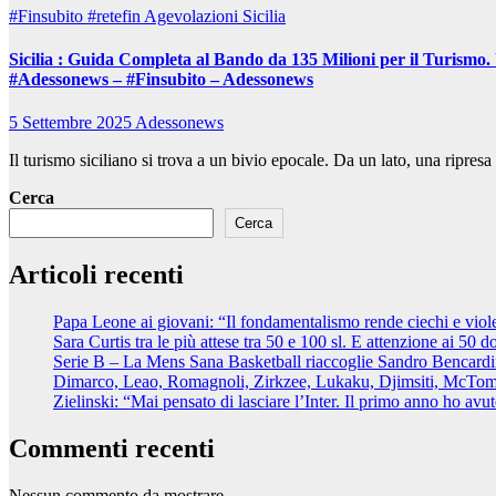
#Finsubito
#retefin
Agevolazioni Sicilia
Sicilia : Guida Completa al Bando da 135 Milioni per il Turismo
#Adessonews – #Finsubito – Adessonews
5 Settembre 2025
Adessonews
Il turismo siciliano si trova a un bivio epocale. Da un lato, una ripres
Cerca
Cerca
Articoli recenti
Papa Leone ai giovani: “Il fondamentalismo rende ciechi e violen
Sara Curtis tra le più attese tra 50 e 100 sl. E attenzione ai 50 d
Serie B – La Mens Sana Basketball riaccoglie Sandro Bencard
Dimarco, Leao, Romagnoli, Zirkzee, Lukaku, Djimsiti, McTomin
Zielinski: “Mai pensato di lasciare l’Inter. Il primo anno ho av
Commenti recenti
Nessun commento da mostrare.