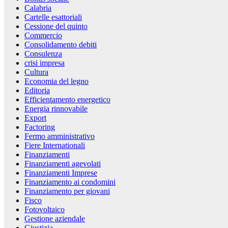
Calabria
Cartelle esattoriali
Cessione del quinto
Commercio
Consolidamento debiti
Consulenza
crisi impresa
Cultura
Economia del legno
Editoria
Efficientamento energetico
Energia rinnovabile
Export
Factoring
Fermo amministrativo
Fiere Internationali
Finanziamenti
Finanziamenti agevolati
Finanziamenti Imprese
Finanziamento ai condomini
Finanziamento per giovani
Fisco
Fotovoltaico
Gestione aziendale
Giustizia