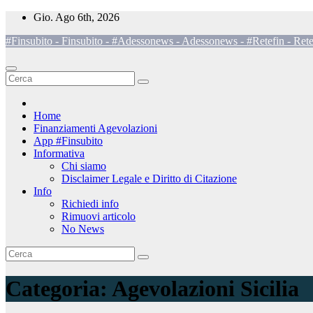
Salta
Gio. Ago 6th, 2026
al
#Finsubito - Finsubito - #Adessonews - Adessonews - #Retefin - Rete
contenuto
Home
Finanziamenti Agevolazioni
App #Finsubito
Informativa
Chi siamo
Disclaimer Legale e Diritto di Citazione
Info
Richiedi info
Rimuovi articolo
No News
Categoria:
Agevolazioni Sicilia