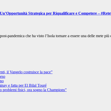
. Un’Opportunità Strategica per Riqualificare e Competere – #Rete
a post-pandemica che ha visto l’Isola tornare a essere una delle mete più
ti, il Vangelo costruisce la pace”
orso
ino
ay e fatta per El Bilal Touré
uto problemi fisici, ora sogno la Champions”