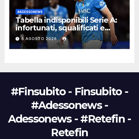
#ADESSONEWS
Tabella indisponibili Serie A:
infortunati, squalificati e
diffidati
6 AGOSTO 2026
#Finsubito - Finsubito -
#Adessonews -
Adessonews - #Retefin -
Retefin