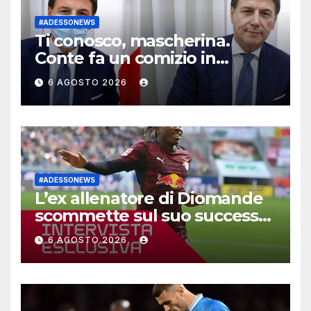
#ADESSONEWS
Ti conosco, mascherina.
Conte fa un comizio in
commissione Covid ma non
6 AGOSTO 2026
spiega errori e sospetti
#ADESSONEWS
L’ex allenatore di Diomande
scommette sul suo successo
al Real
6 AGOSTO 2026