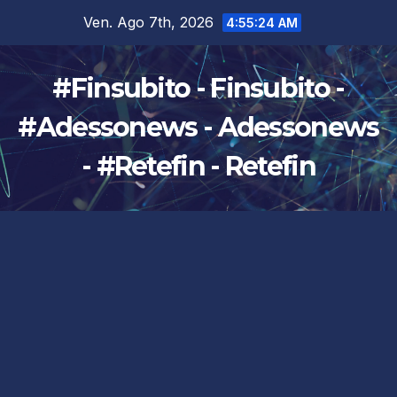
Salta
Ven. Ago 7th, 2026
4:55:25 AM
al
contenuto
#Finsubito - Finsubito -
#Adessonews - Adessonews
- #Retefin - Retefin