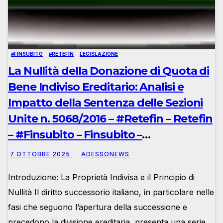
#FINSUBITO
#RETEFIN
LEGISLAZIONE
La Nullità della Donazione di Quota di
Bene Indiviso Ereditario: Analisi e
Impatto della Sentenza delle Sezioni
Unite n. 5068/2016 – #Retefin – Retefin
– #Finsubito – Finsubito –
#Adessonews – #Adessonews –
7 OTTOBRE 2025
ADESSONEWS
#Finsubito – Adessonews
Introduzione: La Proprietà Indivisa e il Principio di
Nullità Il diritto successorio italiano, in particolare nelle
fasi che seguono l’apertura della successione e
precedono la divisione ereditaria, presenta una serie…