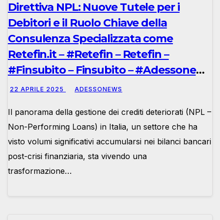
Direttiva NPL: Nuove Tutele per i
Debitori e il Ruolo Chiave della
Consulenza Specializzata come
Retefin.it – #Retefin – Retefin –
#Finsubito – Finsubito – #Adessonews
– #Adessonews – #Finsubito –
22 APRILE 2025
ADESSONEWS
Adessonews
Il panorama della gestione dei crediti deteriorati (NPL –
Non-Performing Loans) in Italia, un settore che ha
visto volumi significativi accumularsi nei bilanci bancari
post-crisi finanziaria, sta vivendo una
trasformazione…