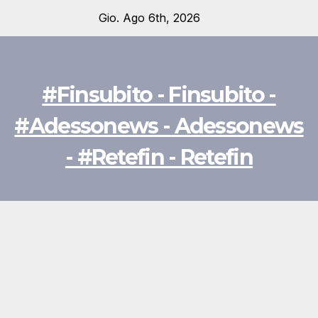
Salta
Gio. Ago 6th, 2026
al
contenuto
#Finsubito - Finsubito -
#Adessonews - Adessonews
- #Retefin - Retefin