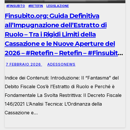
#FINSUBITO
#RETEFIN
LEGISLAZIONE
Finsubito.org: Guida Definitiva
all’Impugnazione dell’Estratto di
Ruolo – Tra i Rigidi Limiti della
Cassazione e le Nuove Aperture del
2026 – #Retefin – Retefin – #Finsubito
– Finsubito – #Adessonews –
7 FEBBRAIO 2026
ADESSONEWS
#Adessonews – #Finsubito –
Indice dei Contenuti: Introduzione: Il “Fantasma” del
Adessonews
Debito Fiscale Cos’è l’Estratto di Ruolo e Perché è
Fondamentale La Svolta Restrittiva: Il Decreto Fiscale
146/2021 L’Analisi Tecnica: L’Ordinanza della
Cassazione e…