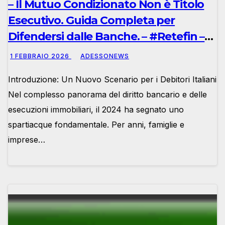
– Il Mutuo Condizionato Non è Titolo
Esecutivo. Guida Completa per
Difendersi dalle Banche. – #Retefin –
Retefin – #Finsubito – Finsubito –
1 FEBBRAIO 2026
ADESSONEWS
#Adessonews – #Adessonews –
Introduzione: Un Nuovo Scenario per i Debitori Italiani
#Finsubito – Adessonews
Nel complesso panorama del diritto bancario e delle
esecuzioni immobiliari, il 2024 ha segnato uno
spartiacque fondamentale. Per anni, famiglie e
imprese…