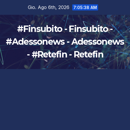
Salta
Gio. Ago 6th, 2026
7:05:39 AM
al
contenuto
#Finsubito - Finsubito -
#Adessonews - Adessonews
- #Retefin - Retefin