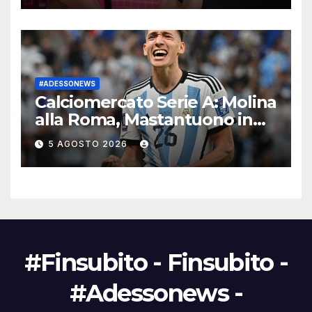
#ADESSONEWS
Calciomercato Serie A: Molina
alla Roma, Mastantuono in
viola
5 AGOSTO 2026
#Finsubito - Finsubito -
#Adessonews -