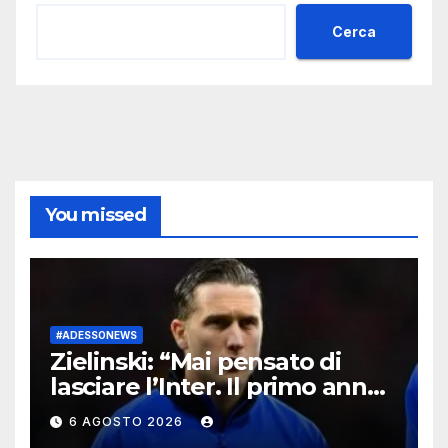
Cerca
You missed
#ADESSONEWS
Zielinski: “Mai pensato di
lasciare l’Inter. Il primo anno
ho avuto problemi fisici, ora
6 AGOSTO 2026
sogno la Champions”