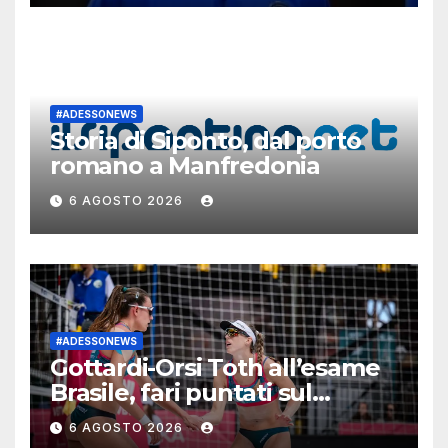
#ADESSONEWS
Storia di Siponto, dal porto
romano a Manfredonia
6 AGOSTO 2026
#ADESSONEWS
Gottardi-Orsi Toth all’esame
Brasile, fari puntati sul
“veronese” Anders Mol
6 AGOSTO 2026