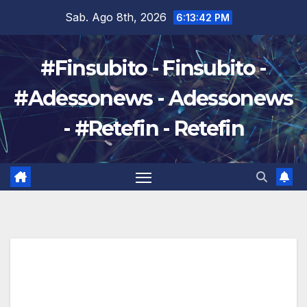
Salta
Sab. Ago 8th, 2026
6:13:43 PM
al
contenuto
#Finsubito - Finsubito -
#Adessonews - Adessonews
- #Retefin - Retefin