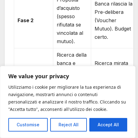
Banca rilascia la
d’acquisto
Pre-delibera
(spesso
Fase 2
(Voucher
rifiutata se
Mutuo). Budget
vincolata al
certo.
mutuo).
Ricerca della
banca e
Ricerca mirata
avvio pratica
dell’immobile in
We value your privacy
Fase 3
mutuo.
base al budget
Utilizziamo i cookie per migliorare la tua esperienza di
Ansia per
certificato.
navigazione, mostrarti annunci o contenuti
l’esito.
personalizzati e analizzare il nostro traffico. Cliccando su
"Accetta tutto", acconsenti all'utilizzo dei cookie.
Attesa di 30-
Proposta
60 giorni per
d’acquisto forte,
Customise
Reject All
Accept All
Fase 4
l’analisi
spesso con
reddituale
sconto sul