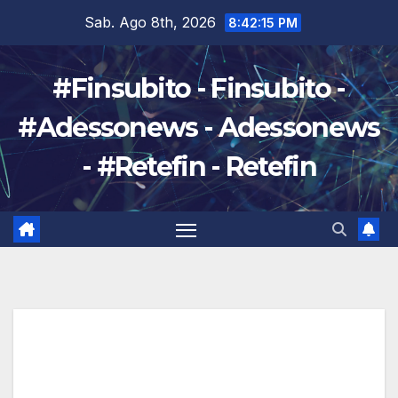
Salta
Sab. Ago 8th, 2026
8:42:16 PM
al
contenuto
#Finsubito - Finsubito -
#Adessonews - Adessonews
- #Retefin - Retefin