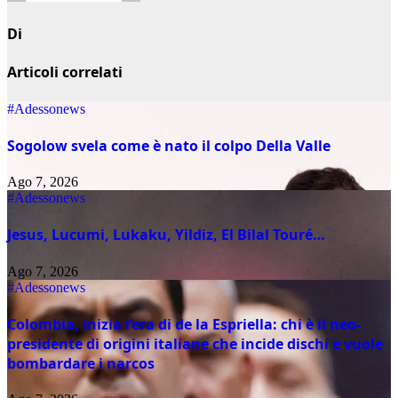
Di
Articoli correlati
#Adessonews
Sogolow svela come è nato il colpo Della Valle
Ago 7, 2026
#Adessonews
Jesus, Lucumi, Lukaku, Yildiz, El Bilal Touré…
Ago 7, 2026
#Adessonews
Colombia, inizia l’era di de la Espriella: chi è il neo-
presidente di origini italiane che incide dischi e vuole
bombardare i narcos