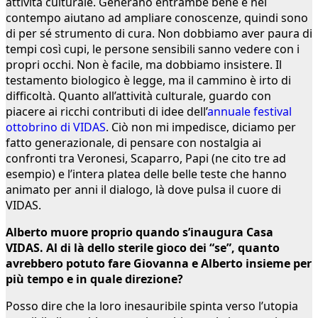
attività culturale. Generano entrambe bene e nel
contempo aiutano ad ampliare conoscenze, quindi sono
di per sé strumento di cura. Non dobbiamo aver paura di
tempi così cupi, le persone sensibili sanno vedere con i
propri occhi. Non è facile, ma dobbiamo insistere. Il
testamento biologico è legge, ma il cammino è irto di
difficoltà. Quanto all’attività culturale, guardo con
piacere ai ricchi contributi di idee dell’
annuale festival
ottobrino di VIDAS
. Ciò non mi impedisce, diciamo per
fatto generazionale, di pensare con nostalgia ai
confronti tra Veronesi, Scaparro, Papi (ne cito tre ad
esempio) e l’intera platea delle belle teste che hanno
animato per anni il dialogo, là dove pulsa il cuore di
VIDAS.
Alberto muore proprio quando s’inaugura Casa
VIDAS. Al di là dello sterile gioco dei “se”, quanto
avrebbero potuto fare Giovanna e Alberto insieme per
più tempo e in quale direzione?
Posso dire che la loro inesauribile spinta verso l’utopia