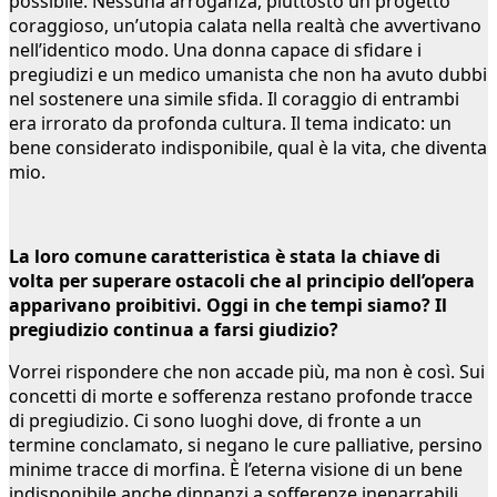
possibile. Nessuna arroganza, piuttosto un progetto
coraggioso, un’utopia calata nella realtà che avvertivano
nell’identico modo. Una donna capace di sfidare i
pregiudizi e un medico umanista che non ha avuto dubbi
nel sostenere una simile sfida. Il coraggio di entrambi
era irrorato da profonda cultura. Il tema indicato: un
bene considerato indisponibile, qual è la vita, che diventa
mio.
La loro comune caratteristica è stata la chiave di
volta per superare ostacoli che al principio dell’opera
apparivano proibitivi. Oggi in che tempi siamo? Il
pregiudizio continua a farsi giudizio?
Vorrei rispondere che non accade più, ma non è così. Sui
concetti di morte e sofferenza restano profonde tracce
di pregiudizio. Ci sono luoghi dove, di fronte a un
termine conclamato, si negano le cure palliative, persino
minime tracce di morfina. È l’eterna visione di un bene
indisponibile anche dinnanzi a sofferenze inenarrabili.