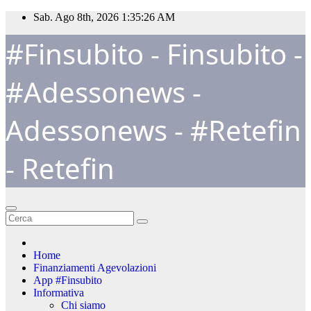
Salta
Sab. Ago 8th, 2026
1:35:27 AM
al
#Finsubito - Finsubito -
contenuto
#Adessonews -
Adessonews - #Retefin
- Retefin
Home
Finanziamenti Agevolazioni
App #Finsubito
Informativa
Chi siamo