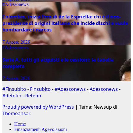
#Adessonews
Colombia, inizia l’era di de la Espriella: chi è il neo-
presidente di origini italiane che incide dischi e vuole
bombardare i narcos
7 Agosto 2026
#Adessonews
Serie A, tutti gli acquisti e le cessioni: la tabella
completa
7 Agosto 2026
#Finsubito - Finsubito - #Adessonews - Adessonews -
#Retefin - Retefin
Proudly powered by WordPress
|
Tema: Newsup di
Themeansar
.
Home
Finanziamenti Agevolazioni