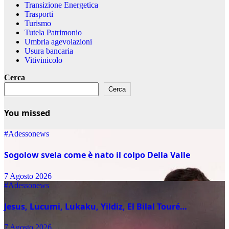
Transizione Energetica
Trasporti
Turismo
Tutela Patrimonio
Umbria agevolazioni
Usura bancaria
Vitivinicolo
Cerca
Cerca
You missed
#Adessonews
Sogolow svela come è nato il colpo Della Valle
7 Agosto 2026
#Adessonews
Jesus, Lucumi, Lukaku, Yildiz, El Bilal Touré…
7 Agosto 2026