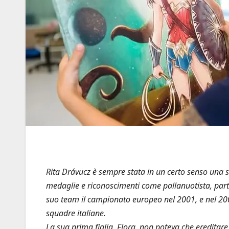
Rita Drávucz è sempre stata in un certo senso una s
medaglie e riconoscimenti come pallanuotista, part
suo team il campionato europeo nel 2001, e nel 200
squadre italiane.
La sua prima figlia, Flora, non poteva che ereditare 