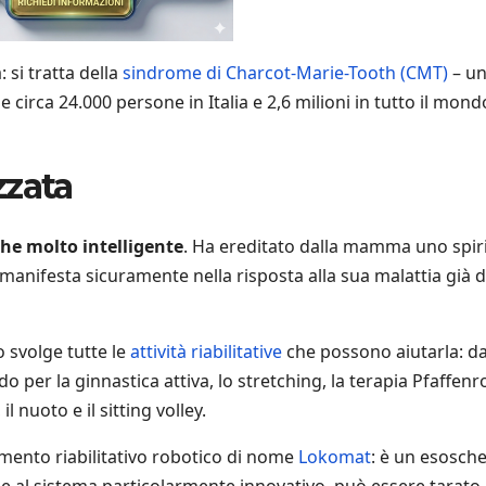
 si tratta della
sindrome di Charcot-Marie-Tooth (CMT)
– u
circa 24.000 persone in Italia e 2,6 milioni in tutto il mondo
zzata
che molto intelligente
. Ha ereditato dalla mamma uno spir
manifesta sicuramente nella risposta alla sua malattia già d
o svolge tutte le
attività riabilitative
che possono aiutarla: da
 per la ginnastica attiva, lo stretching, la terapia Pfaffenro
l nuoto e il sitting volley.
amento riabilitativo robotico di nome
Lokomat
: è un esosche