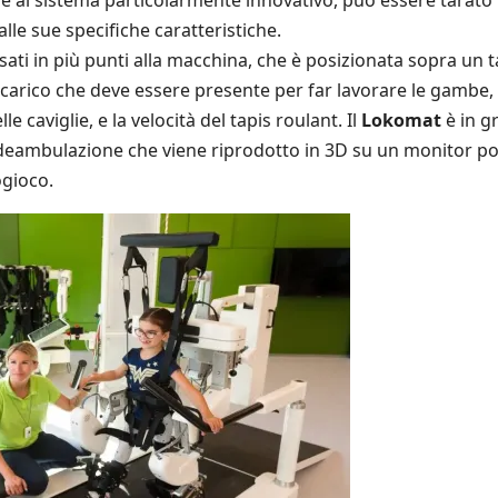
zie al sistema particolarmente innovativo, può essere tarato
alle sue specifiche caratteristiche.
ssati in più punti alla macchina, che è posizionata sopra un t
l carico che deve essere presente per far lavorare le gambe,
 caviglie, e la velocità del tapis roulant. Il
Lokomat
è in g
 deambulazione che viene riprodotto in 3D su un monitor p
ogioco.