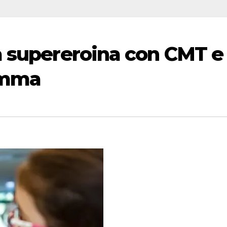
a supereroina con CMT e
amma