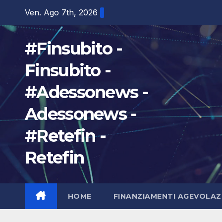
Salta
Ven. Ago 7th, 2026
al
contenuto
#Finsubito -
Finsubito -
#Adessonews -
Adessonews -
#Retefin -
Retefin
HOME
FINANZIAMENTI AGEVOLAZ