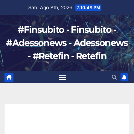
Salta
Sab. Ago 8th, 2026
7:10:50 PM
al
contenuto
#Finsubito - Finsubito -
#Adessonews - Adessonews
- #Retefin - Retefin