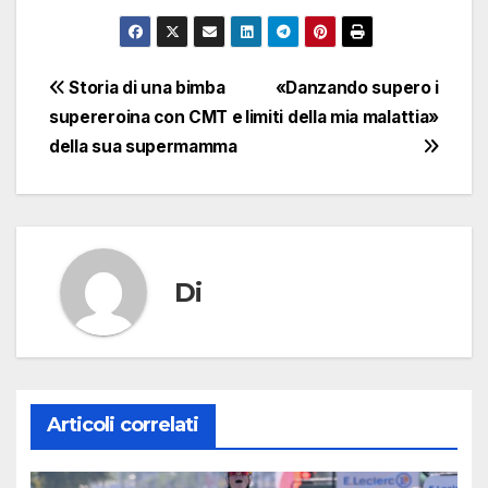
Navigazione
Storia di una bimba
«Danzando supero i
supereroina con CMT e
limiti della mia malattia»
articoli
della sua supermamma
Di
Articoli correlati