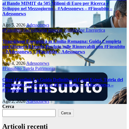
al Bando MIMIT da 505 Milioni di Euro per Ricerca e
Sviluppo nel Mezzogiorno – #Adessonews – #Finsubito –
Adessonews
Ago 5, 2026
Adessonews
#Finsubito
Agevolazioni Imprese
Transizione Energetica
Transizione Energetica in Emilia-Romagna: Guida Completa
per Ottenere il Fondo Perduto sulle Rinnovabili con #Finsubito
– #Adessonews – #Finsubito – Adessonews
Ago 4, 2026
Adessonews
#Finsubito
Tutela Patrimonio
Oltre i Confini: La Guida Definitiva ai Conti Esteri, Tutela del
Patrimonio e l’Esperienza di #Finsubito – #Adessonews –
#Finsubito – Adessonews
Ago 2, 2026
Adessonews
Cerca
Cerca
Articoli recenti