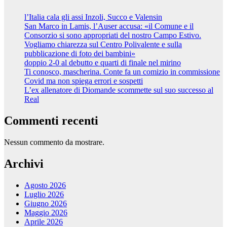
l’Italia cala gli assi Inzoli, Succo e Valensin
San Marco in Lamis, l’Auser accusa: «il Comune e il
Consorzio si sono appropriati del nostro Campo Estivo.
Vogliamo chiarezza sul Centro Polivalente e sulla
pubblicazione di foto dei bambini»
doppio 2-0 al debutto e quarti di finale nel mirino
Ti conosco, mascherina. Conte fa un comizio in commissione
Covid ma non spiega errori e sospetti
L’ex allenatore di Diomande scommette sul suo successo al
Real
Commenti recenti
Nessun commento da mostrare.
Archivi
Agosto 2026
Luglio 2026
Giugno 2026
Maggio 2026
Aprile 2026