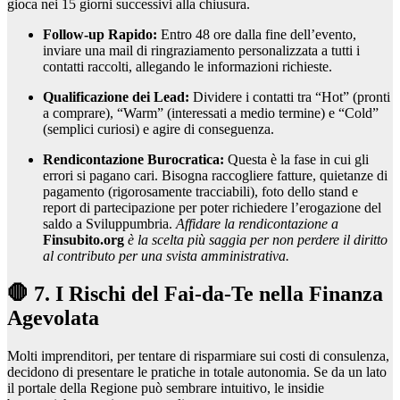
gioca nei 15 giorni successivi alla chiusura.
Follow-up Rapido:
Entro 48 ore dalla fine dell’evento,
inviare una mail di ringraziamento personalizzata a tutti i
contatti raccolti, allegando le informazioni richieste.
Qualificazione dei Lead:
Dividere i contatti tra “Hot” (pronti
a comprare), “Warm” (interessati a medio termine) e “Cold”
(semplici curiosi) e agire di conseguenza.
Rendicontazione Burocratica:
Questa è la fase in cui gli
errori si pagano cari. Bisogna raccogliere fatture, quietanze di
pagamento (rigorosamente tracciabili), foto dello stand e
report di partecipazione per poter richiedere l’erogazione del
saldo a Sviluppumbria.
Affidare la rendicontazione a
Finsubito.org
è la scelta più saggia per non perdere il diritto
al contributo per una svista amministrativa.
🛑 7. I Rischi del Fai-da-Te nella Finanza
Agevolata
Molti imprenditori, per tentare di risparmiare sui costi di consulenza,
decidono di presentare le pratiche in totale autonomia. Se da un lato
il portale della Regione può sembrare intuitivo, le insidie