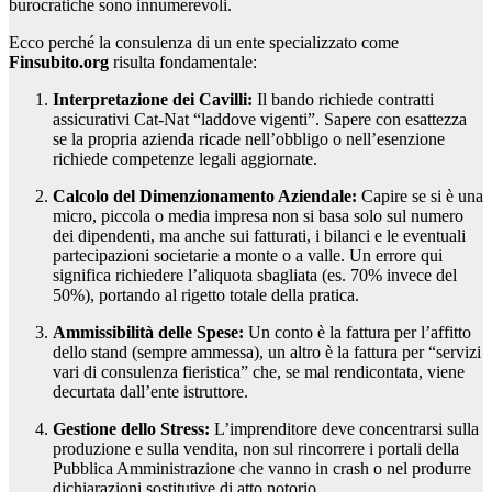
burocratiche sono innumerevoli.
Ecco perché la consulenza di un ente specializzato come
Finsubito.org
risulta fondamentale:
Interpretazione dei Cavilli:
Il bando richiede contratti
assicurativi Cat-Nat “laddove vigenti”. Sapere con esattezza
se la propria azienda ricade nell’obbligo o nell’esenzione
richiede competenze legali aggiornate.
Calcolo del Dimenzionamento Aziendale:
Capire se si è una
micro, piccola o media impresa non si basa solo sul numero
dei dipendenti, ma anche sui fatturati, i bilanci e le eventuali
partecipazioni societarie a monte o a valle. Un errore qui
significa richiedere l’aliquota sbagliata (es. 70% invece del
50%), portando al rigetto totale della pratica.
Ammissibilità delle Spese:
Un conto è la fattura per l’affitto
dello stand (sempre ammessa), un altro è la fattura per “servizi
vari di consulenza fieristica” che, se mal rendicontata, viene
decurtata dall’ente istruttore.
Gestione dello Stress:
L’imprenditore deve concentrarsi sulla
produzione e sulla vendita, non sul rincorrere i portali della
Pubblica Amministrazione che vanno in crash o nel produrre
dichiarazioni sostitutive di atto notorio.