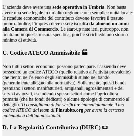
L’azienda deve avere una
sede operativa in Umbria
. Non basta
avere una sede legale in un’altra regione e una semplice unità locale:
le ricadute economiche del contributo devono favorire il tessuto
umbro. Inoltre, l’impresa deve essere
iscritta da almeno un anno
alla Camera di Commercio
. Le start-up nate ieri, purtroppo, non
rientrano in questa misura specifica, poiché si richiede uno storico
minimo di attività.
C. Codice ATECO Ammissibile 🏭
Non tutti i settori economici possono partecipare. L’azienda deve
possedere un codice ATECO (quello relativo all’attività prevalente)
che rientri nell’elenco degli ammissibili stilato nel bando
(generalmente allegato alla normativa). Solitamente, questi bandi
premiano i settori manifatturieri, artigianali, agroalimentari e dei
servizi avanzati, escludendo spesso settori come l’agricoltura
primaria (che ha fondi dedicati) o alcune tipologie di commercio al
dettaglio.
Ti consigliamo di far verificare immediatamente il tuo
codice ATECO dal team di
Finsubito.org
per avere la certezza
matematica dell’ammissibilità.
D. La Regolarità Contributiva (DURC) 📜