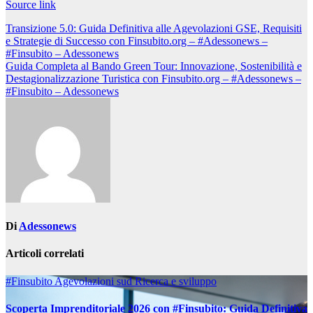
articoli
Source link
Navigazione
Transizione 5.0: Guida Definitiva alle Agevolazioni GSE, Requisiti
e Strategie di Successo con Finsubito.org – #Adessonews –
articoli
#Finsubito – Adessonews
Guida Completa al Bando Green Tour: Innovazione, Sostenibilità e
Destagionalizzazione Turistica con Finsubito.org – #Adessonews –
#Finsubito – Adessonews
Di
Adessonews
Articoli correlati
#Finsubito
Agevolazioni sud
Ricerca e sviluppo
Scoperta Imprenditoriale 2026 con #Finsubito: Guida Definitiva