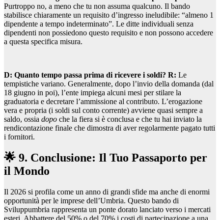
Purtroppo no, a meno che tu non assuma qualcuno. Il bando
stabilisce chiaramente un requisito d’ingresso ineludibile: “almeno 1
dipendente a tempo indeterminato”. Le ditte individuali senza
dipendenti non possiedono questo requisito e non possono accedere
a questa specifica misura.
D: Quanto tempo passa prima di ricevere i soldi?
R:
Le
tempistiche variano. Generalmente, dopo l’invio della domanda (dal
18 giugno in poi), l’ente impiega alcuni mesi per stilare la
graduatoria e decretare l’ammissione al contributo. L’erogazione
vera e propria (i soldi sul conto corrente) avviene quasi sempre a
saldo, ossia
dopo
che la fiera si è conclusa e che tu hai inviato la
rendicontazione finale che dimostra di aver regolarmente pagato tutti
i fornitori.
🌟 9. Conclusione: Il Tuo Passaporto per
il Mondo
Il 2026 si profila come un anno di grandi sfide ma anche di enormi
opportunità per le imprese dell’Umbria. Questo bando di
Sviluppumbria rappresenta un ponte dorato lanciato verso i mercati
esteri. Abbattere del 50% o del 70% i costi di partecipazione a una