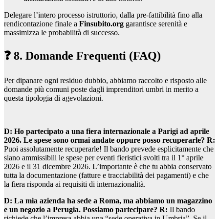
Delegare l’intero processo istruttorio, dalla pre-fattibilità fino alla
rendicontazione finale a
Finsubito.org
garantisce serenità e
massimizza le probabilità di successo.
❓ 8. Domande Frequenti (FAQ)
Per dipanare ogni residuo dubbio, abbiamo raccolto e risposto alle
domande più comuni poste dagli imprenditori umbri in merito a
questa tipologia di agevolazioni.
D: Ho partecipato a una fiera internazionale a Parigi ad aprile
2026. Le spese sono ormai andate oppure posso recuperarle?
R:
Puoi assolutamente recuperarle! Il bando prevede esplicitamente che
siano ammissibili le spese per eventi fieristici svolti tra il 1° aprile
2026 e il 31 dicembre 2026. L’importante è che tu abbia conservato
tutta la documentazione (fatture e tracciabilità dei pagamenti) e che
la fiera risponda ai requisiti di internazionalità.
D: La mia azienda ha sede a Roma, ma abbiamo un magazzino
e un negozio a Perugia. Possiamo partecipare?
R:
Il bando
richiede che l’impresa abbia una “sede operativa in Umbria”. Se il