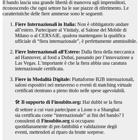
Il bando lascia una grande libertà di manovra agli imprenditori,
riconoscendo che ogni settore ha le sue piazze di riferimento. Le
caratteristiche delle fiere ammesse sono le seguenti:
Fiere Internazionali in Italia:
Non è obbligatorio andare
all’estero. Partecipare al Vinitaly, al Salone del Mobile di
Milano o al CERSAIE, qualora mantengano la qualifica
ufficiale di “fiera internazionale”, è perfettamente ammissibile.
Fiere Internazionali all’Estero:
Dalla fiera della meccanica
ad Hannover, al food a Dubai, passando per l’innovazione a
Las Vegas. L’importante è che la fiera abbia una caratura
internazionale certificata.
Fiere in Modalità Digitale:
Piattaforme B2B internazionali,
saloni espositivi nel metaverso o eventi di matching virtuale
certificati rientrano a pieno titolo nelle spese agevolabili.
🛠️
Il supporto di Finsubito.org:
Hai dubbi se la fiera
di settore a cui vuoi partecipare a Lione o a Shanghai
sia certificata come “internazionale” ai fini del bando? I
consulenti di
Finsubito.org
si occupano
quotidianamente di pre-fattibilità e validazione degli
eventi, mettendoti al riparo da brutte sorprese.