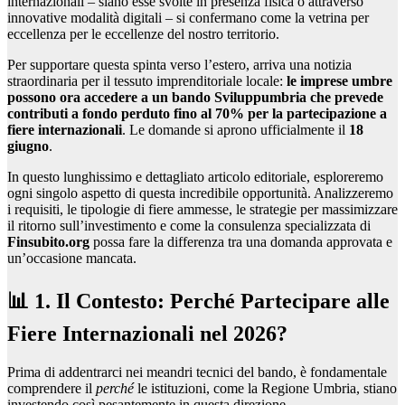
internazionali – siano esse svolte in presenza fisica o attraverso
innovative modalità digitali – si confermano come la vetrina per
eccellenza per le eccellenze del nostro territorio.
Per supportare questa spinta verso l’estero, arriva una notizia
straordinaria per il tessuto imprenditoriale locale:
le imprese umbre
possono ora accedere a un bando Sviluppumbria che prevede
contributi a fondo perduto fino al 70% per la partecipazione a
fiere internazionali
. Le domande si aprono ufficialmente il
18
giugno
.
In questo lunghissimo e dettagliato articolo editoriale, esploreremo
ogni singolo aspetto di questa incredibile opportunità. Analizzeremo
i requisiti, le tipologie di fiere ammesse, le strategie per massimizzare
il ritorno sull’investimento e come la consulenza specializzata di
Finsubito.org
possa fare la differenza tra una domanda approvata e
un’occasione mancata.
📊 1. Il Contesto: Perché Partecipare alle
Fiere Internazionali nel 2026?
Prima di addentrarci nei meandri tecnici del bando, è fondamentale
comprendere il
perché
le istituzioni, come la Regione Umbria, stiano
investendo così pesantemente in questa direzione.