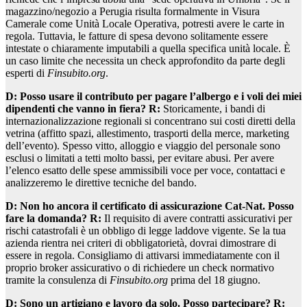
magazzino/negozio a Perugia risulta formalmente in Visura
Camerale come Unità Locale Operativa, potresti avere le carte in
regola. Tuttavia, le fatture di spesa devono solitamente essere
intestate o chiaramente imputabili a quella specifica unità locale. È
un caso limite che necessita un check approfondito da parte degli
esperti di
Finsubito.org
.
D: Posso usare il contributo per pagare l’albergo e i voli dei miei
dipendenti che vanno in fiera?
R:
Storicamente, i bandi di
internazionalizzazione regionali si concentrano sui costi diretti della
vetrina (affitto spazi, allestimento, trasporti della merce, marketing
dell’evento). Spesso vitto, alloggio e viaggio del personale sono
esclusi o limitati a tetti molto bassi, per evitare abusi. Per avere
l’elenco esatto delle spese ammissibili voce per voce, contattaci e
analizzeremo le direttive tecniche del bando.
D: Non ho ancora il certificato di assicurazione Cat-Nat. Posso
fare la domanda?
R:
Il requisito di avere contratti assicurativi per
rischi catastrofali è un obbligo di legge laddove vigente. Se la tua
azienda rientra nei criteri di obbligatorietà, dovrai dimostrare di
essere in regola. Consigliamo di attivarsi immediatamente con il
proprio broker assicurativo o di richiedere un check normativo
tramite la consulenza di
Finsubito.org
prima del 18 giugno.
D: Sono un artigiano e lavoro da solo. Posso partecipare?
R: