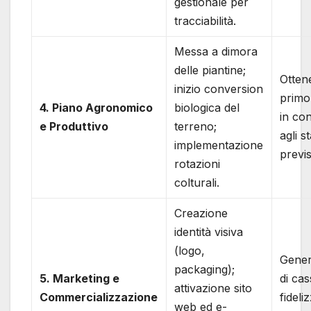
gestionale per
tracciabilità.
Messa a dimora
delle piantine;
Ottene
inizio conversion
primo
4. Piano Agronomico
biologica del
in co
e Produttivo
terreno;
agli s
implementazione
previs
rotazioni
colturali.
Creazione
identità visiva
(logo,
Gener
packaging);
5. Marketing e
di cas
attivazione sito
Commercializzazione
fideli
web ed e-