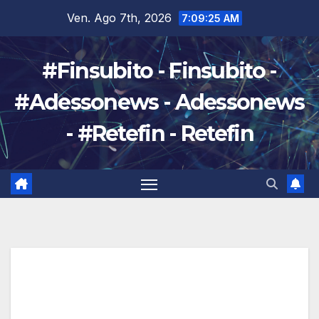
Salta
Ven. Ago 7th, 2026
7:09:26 AM
al
contenuto
#Finsubito - Finsubito -
#Adessonews - Adessonews
- #Retefin - Retefin