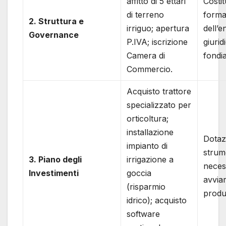
affitto di 5 ettari
Costi
di terreno
forma
2. Struttura e
irriguo; apertura
dell’e
Governance
P.IVA; iscrizione
giurid
Camera di
fondia
Commercio.
Acquisto trattore
specializzato per
orticoltura;
installazione
Dotaz
impianto di
strum
3. Piano degli
irrigazione a
neces
Investimenti
goccia
avviar
(risparmio
produt
idrico); acquisto
software