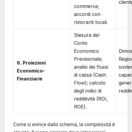
client
commerce;
accordi con
ristoranti locali.
Stesura del
Conto
Economico
Dimos
Previsionale;
Regio
6. Proiezioni
analisi dei flussi
sosten
Economico-
di cassa (Cash
capaci
Finanziarie
Flow); calcolo
gener
degli indici di
reddit
redditività (ROI,
ROE).
Come si evince dallo schema, la complessità è