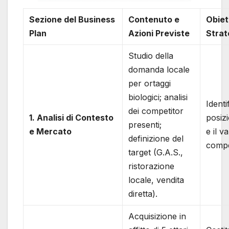
Sezione del Business
Contenuto e
Obiet
Plan
Azioni Previste
Strat
Studio della
domanda locale
per ortaggi
biologici; analisi
Identif
dei competitor
1. Analisi di Contesto
posiz
presenti;
e Mercato
e il v
definizione del
compe
target (G.A.S.,
ristorazione
locale, vendita
diretta).
Acquisizione in