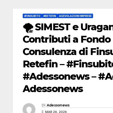
#FINSUBITO
#RETEFIN
AGEVOLAZIONI IMPRESE
🌪️ SIMEST e Uraga
Contributi a Fondo
Consulenza di Finsu
Retefin – #Finsubit
#Adessonews – #Ad
Adessonews
Di
Adessonews
MAR 26, 2026