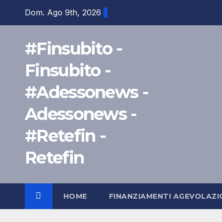
Salta
Dom. Ago 9th, 2026
al
contenuto
#Finsubito -
Finsubito -
#Adessonews -
Adessonews -
#Retefin -
Retefin
HOME
FINANZIAMENTI AGEVOLAZI