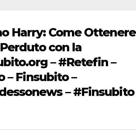
no Harry: Come Ottenere 
 Perduto con la
bito.org – #Retefin –
o – Finsubito –
essonews – #Finsubito 