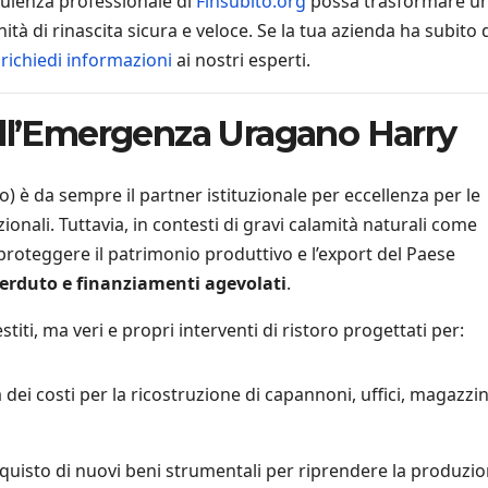
ulenza professionale di
Finsubito.org
possa trasformare u
à di rinascita sicura e veloce. Se la tua azienda ha subito 
,
richiedi informazioni
ai nostri esperti.
ell’Emergenza Uragano Harry
o) è da sempre il partner istituzionale per eccellenza per le
ionali. Tuttavia, in contesti di gravi calamità naturali come
proteggere il patrimonio produttivo e l’export del Paese
perduto e finanziamenti agevolati
.
iti, ma veri e propri interventi di ristoro progettati per:
dei costi per la ricostruzione di capannoni, uffici, magazzin
quisto di nuovi beni strumentali per riprendere la produzi