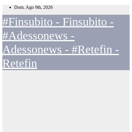
Salta
Dom. Ago 9th, 2026
al
contenuto
#Finsubito - Finsubito -
#Adessonews -
Adessonews - #Retefin -
Retefin