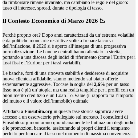
da rimborsare rimane invariato, ma cambiano le regole del gioco:
tasso di interesse, spread, durata e tipologia di tasso.
Il Contesto Economico di Marzo 2026 📉
Perché proprio ora? Dopo anni caratterizzati da un’estrema volatilità
e da politiche monetarie restrittive volte a frenare la corsa
dell’inflazione, il 2026 si è aperto all’insegna di una progressiva
normalizzazione. Le banche centrali hanno allentato la stretta,
portando a una discesa degli indici di riferimento (come l’Eurirs per i
tassi fissi e l’Euribor per i tassi variabili).
Le banche, forti di una ritrovata stabilità e desiderose di acquisire
nuova clientela affidabile, stanno mettendo sul piatto offerte
estremamente aggressive. Toccare la soglia del
2,6%
per un tasso
fisso non è più un’utopia, ma una realtà tangibile per i profili con un
buon merito creditizio e un Loan-To-Value (il rapporto tra l’importo
del mutuo e il valore dell’immobile) ottimale.
Affidarsi a
Finsubito.org
in questa fase storica significa avere
accesso a un osservatorio privilegiato sul mercato. I consulenti di
Finsubito.org monitorano quotidianamente le fluttuazioni degli indici
e le promozioni bancarie, assicurando ai propri clienti il tempismo
perfetto per bloccare il tasso nel momento di massima convenienza.