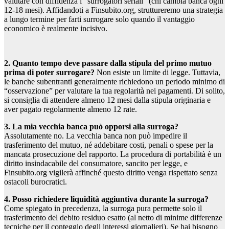
valutare con diffidenza i “surrogatori seriali” (chi cambia banca ogni
12-18 mesi). Affidandoti a Finsubito.org, struttureremo una strategia
a lungo termine per farti surrogare solo quando il vantaggio
economico è realmente incisivo.
2. Quanto tempo deve passare dalla stipula del primo mutuo
prima di poter surrogare?
Non esiste un limite di legge. Tuttavia,
le banche subentranti generalmente richiedono un periodo minimo di
“osservazione” per valutare la tua regolarità nei pagamenti. Di solito,
si consiglia di attendere almeno 12 mesi dalla stipula originaria e
aver pagato regolarmente almeno 12 rate.
3. La mia vecchia banca può opporsi alla surroga?
Assolutamente no. La vecchia banca non può impedire il
trasferimento del mutuo, né addebitare costi, penali o spese per la
mancata prosecuzione del rapporto. La procedura di portabilità è un
diritto insindacabile del consumatore, sancito per legge, e
Finsubito.org vigilerà affinché questo diritto venga rispettato senza
ostacoli burocratici.
4. Posso richiedere liquidità aggiuntiva durante la surroga?
Come spiegato in precedenza, la surroga pura permette solo il
trasferimento del debito residuo esatto (al netto di minime differenze
tecniche per il conteggio degli interessi giornalieri). Se hai bisogno