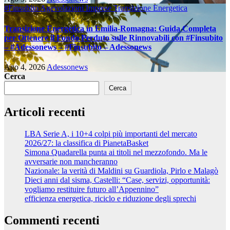
#Finsubito
Agevolazioni Imprese
Transizione Energetica
Transizione Energetica in Emilia-Romagna: Guida Completa
per Ottenere il Fondo Perduto sulle Rinnovabili con #Finsubito
– #Adessonews – #Finsubito – Adessonews
Ago 4, 2026
Adessonews
Cerca
Cerca
Articoli recenti
LBA Serie A, i 10+4 colpi più importanti del mercato
2026/27: la classifica di PianetaBasket
Simona Quadarella punta ai titoli nel mezzofondo. Ma le
avversarie non mancheranno
Nazionale: la verità di Maldini su Guardiola, Pirlo e Malagò
Dieci anni dal sisma, Castelli: “Case, servizi, opportunità:
vogliamo restituire futuro all’Appennino”
efficienza energetica, riciclo e riduzione degli sprechi
Commenti recenti