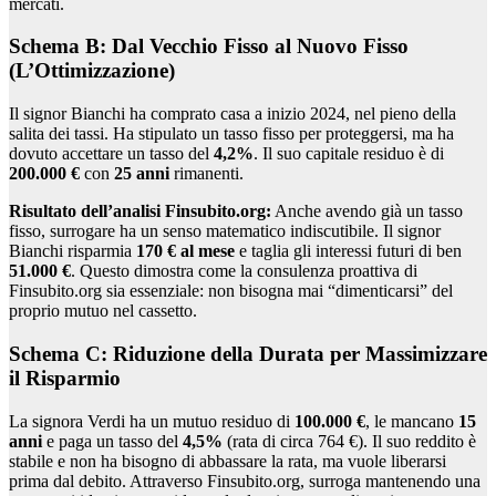
mercati.
Schema B: Dal Vecchio Fisso al Nuovo Fisso
(L’Ottimizzazione)
Il signor Bianchi ha comprato casa a inizio 2024, nel pieno della
salita dei tassi. Ha stipulato un tasso fisso per proteggersi, ma ha
dovuto accettare un tasso del
4,2%
. Il suo capitale residuo è di
200.000 €
con
25 anni
rimanenti.
Risultato dell’analisi Finsubito.org:
Anche avendo già un tasso
fisso, surrogare ha un senso matematico indiscutibile. Il signor
Bianchi risparmia
170 € al mese
e taglia gli interessi futuri di ben
51.000 €
. Questo dimostra come la consulenza proattiva di
Finsubito.org sia essenziale: non bisogna mai “dimenticarsi” del
proprio mutuo nel cassetto.
Schema C: Riduzione della Durata per Massimizzare
il Risparmio
La signora Verdi ha un mutuo residuo di
100.000 €
, le mancano
15
anni
e paga un tasso del
4,5%
(rata di circa 764 €). Il suo reddito è
stabile e non ha bisogno di abbassare la rata, ma vuole liberarsi
prima dal debito. Attraverso Finsubito.org, surroga mantenendo una