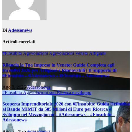
Di
Adessonews
Articoli correlati
#Finsubito
Agevolazioni
Agevolazioni Veneto
Artigiani
Rilancia la Tua Impresa in Veneto: Guida Completa agli
Incentivi 2026 per Artigiani e Rinnovabili | Il Supporto di
#Finsubito – #Adessonews – #Finsubito – Adessonews
Ago 8, 2026
Adessonews
#Finsubito
Agevolazioni sud
Ricerca e sviluppo
Scoperta Imprenditoriale 2026 con #Finsubito: Guida Definitiva
al Bando MIMIT da 505 Milioni di Euro per Ricerca e
Sviluppo nel Mezzogiorno – #Adessonews – #Finsubito –
Adessonews
Ago 5, 2026
Adessonews