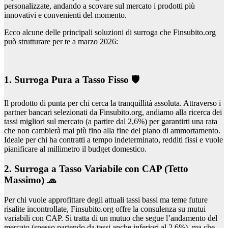
personalizzate, andando a scovare sul mercato i prodotti più
innovativi e convenienti del momento.
Ecco alcune delle principali soluzioni di surroga che Finsubito.org
può strutturare per te a marzo 2026:
1. Surroga Pura a Tasso Fisso 🛡️
Il prodotto di punta per chi cerca la tranquillità assoluta. Attraverso i
partner bancari selezionati da Finsubito.org, andiamo alla ricerca dei
tassi migliori sul mercato (a partire dal 2,6%) per garantirti una rata
che non cambierà mai più fino alla fine del piano di ammortamento.
Ideale per chi ha contratti a tempo indeterminato, redditi fissi e vuole
pianificare al millimetro il budget domestico.
2. Surroga a Tasso Variabile con CAP (Tetto
Massimo) 🧢
Per chi vuole approfittare degli attuali tassi bassi ma teme future
risalite incontrollate, Finsubito.org offre la consulenza su mutui
variabili con CAP. Si tratta di un mutuo che segue l’andamento del
mercato (spesso partendo da tassi anche inferiori al 2,6%), ma che