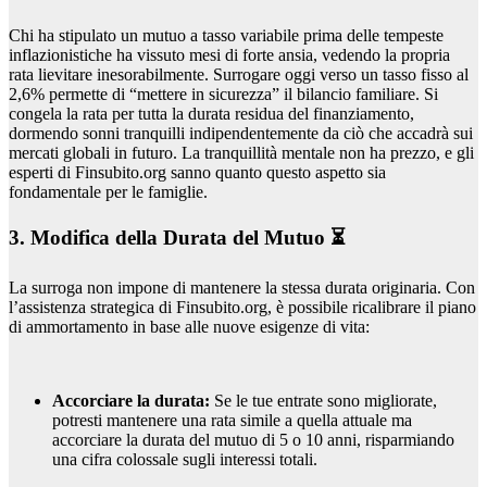
Chi ha stipulato un mutuo a tasso variabile prima delle tempeste
inflazionistiche ha vissuto mesi di forte ansia, vedendo la propria
rata lievitare inesorabilmente. Surrogare oggi verso un tasso fisso al
2,6% permette di “mettere in sicurezza” il bilancio familiare. Si
congela la rata per tutta la durata residua del finanziamento,
dormendo sonni tranquilli indipendentemente da ciò che accadrà sui
mercati globali in futuro. La tranquillità mentale non ha prezzo, e gli
esperti di Finsubito.org sanno quanto questo aspetto sia
fondamentale per le famiglie.
3. Modifica della Durata del Mutuo ⏳
La surroga non impone di mantenere la stessa durata originaria. Con
l’assistenza strategica di Finsubito.org, è possibile ricalibrare il piano
di ammortamento in base alle nuove esigenze di vita:
Accorciare la durata:
Se le tue entrate sono migliorate,
potresti mantenere una rata simile a quella attuale ma
accorciare la durata del mutuo di 5 o 10 anni, risparmiando
una cifra colossale sugli interessi totali.