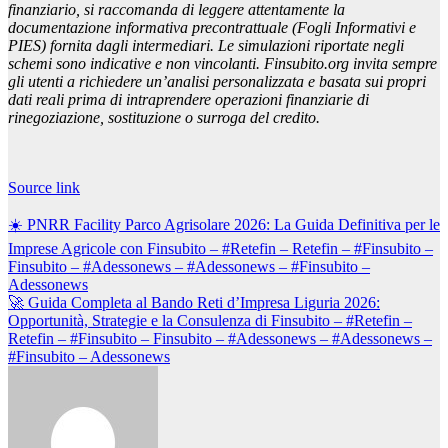
finanziario, si raccomanda di leggere attentamente la
documentazione informativa precontrattuale (Fogli Informativi e
PIES) fornita dagli intermediari. Le simulazioni riportate negli
schemi sono indicative e non vincolanti. Finsubito.org invita sempre
gli utenti a richiedere un’analisi personalizzata e basata sui propri
dati reali prima di intraprendere operazioni finanziarie di
rinegoziazione, sostituzione o surroga del credito.
Source link
Navigazione
☀️ PNRR Facility Parco Agrisolare 2026: La Guida Definitiva per le
articoli
Imprese Agricole con Finsubito – #Retefin – Retefin – #Finsubito –
Finsubito – #Adessonews – #Adessonews – #Finsubito –
Adessonews
🚀 Guida Completa al Bando Reti d’Impresa Liguria 2026:
Opportunità, Strategie e la Consulenza di Finsubito – #Retefin –
Retefin – #Finsubito – Finsubito – #Adessonews – #Adessonews –
#Finsubito – Adessonews