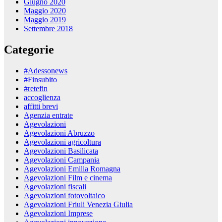
Giugno 2020
Maggio 2020
Maggio 2019
Settembre 2018
Categorie
#Adessonews
#Finsubito
#retefin
accoglienza
affitti brevi
Agenzia entrate
Agevolazioni
Agevolazioni Abruzzo
Agevolazioni agricoltura
Agevolazioni Basilicata
Agevolazioni Campania
Agevolazioni Emilia Romagna
Agevolazioni Film e cinema
Agevolazioni fiscali
Agevolazioni fotovoltaico
Agevolazioni Friuli Venezia Giulia
Agevolazioni Imprese