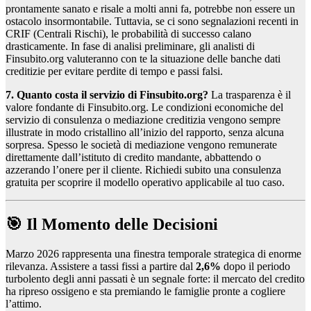
prontamente sanato e risale a molti anni fa, potrebbe non essere un
ostacolo insormontabile. Tuttavia, se ci sono segnalazioni recenti in
CRIF (Centrali Rischi), le probabilità di successo calano
drasticamente. In fase di analisi preliminare, gli analisti di
Finsubito.org valuteranno con te la situazione delle banche dati
creditizie per evitare perdite di tempo e passi falsi.
7. Quanto costa il servizio di Finsubito.org?
La trasparenza è il
valore fondante di Finsubito.org. Le condizioni economiche del
servizio di consulenza o mediazione creditizia vengono sempre
illustrate in modo cristallino all’inizio del rapporto, senza alcuna
sorpresa. Spesso le società di mediazione vengono remunerate
direttamente dall’istituto di credito mandante, abbattendo o
azzerando l’onere per il cliente. Richiedi subito una consulenza
gratuita per scoprire il modello operativo applicabile al tuo caso.
🎯 Il Momento delle Decisioni
Marzo 2026 rappresenta una finestra temporale strategica di enorme
rilevanza. Assistere a tassi fissi a partire dal
2,6%
dopo il periodo
turbolento degli anni passati è un segnale forte: il mercato del credito
ha ripreso ossigeno e sta premiando le famiglie pronte a cogliere
l’attimo.