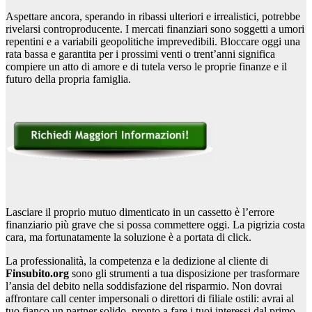
Aspettare ancora, sperando in ribassi ulteriori e irrealistici, potrebbe
rivelarsi controproducente. I mercati finanziari sono soggetti a umori
repentini e a variabili geopolitiche imprevedibili. Bloccare oggi una
rata bassa e garantita per i prossimi venti o trent’anni significa
compiere un atto di amore e di tutela verso le proprie finanze e il
futuro della propria famiglia.
Lasciare il proprio mutuo dimenticato in un cassetto è l’errore
finanziario più grave che si possa commettere oggi. La pigrizia costa
cara, ma fortunatamente la soluzione è a portata di click.
La professionalità, la competenza e la dedizione al cliente di
Finsubito.org
sono gli strumenti a tua disposizione per trasformare
l’ansia del debito nella soddisfazione del risparmio. Non dovrai
affrontare call center impersonali o direttori di filiale ostili: avrai al
tuo fianco un partner solido, pronto a fare i tuoi interessi dal primo