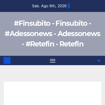
Salta
Sab. Ago 8th, 2026
al
contenuto
#Finsubito - Finsubito -
#Adessonews - Adessonews
- #Retefin - Retefin