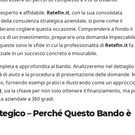
 esperto e affidabile.
Retefin.it
, con la sua consolidata
della consulenza strategica aziendale, si pone come il
siderano cogliere questa occasione. Comprendere a fondo il
omica di un investimento, preparare una domanda impeccabil
queste sono le sfide in cui la professionalità di
Retefin.it
fa 
iale in un successo concreto e misurabile.
pleta e approfondita al bando. Analizzeremo nel dettaglio 
nsità di aiuto e la procedura di presentazione delle domande. 
co, fornendo esempi pratici e illustrando come un approcci
t
, sia la chiave per non solo ottenere il finanziamento, ma p
ta aziendale a 360 gradi.
rategico – Perché Questo Bando è