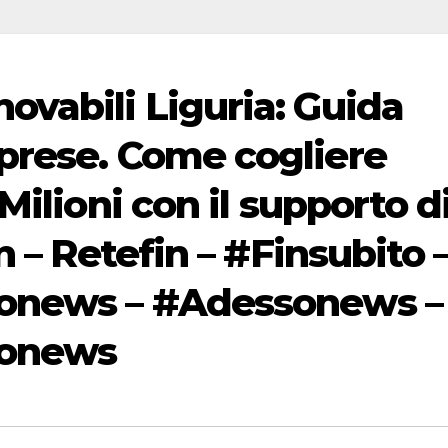
ovabili Liguria: Guida
prese. Come cogliere
Milioni con il supporto d
n – Retefin – #Finsubito 
sonews – #Adessonews –
sonews