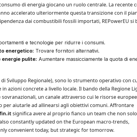
 consumo di energia giocano un ruolo centrale. La recente cr
anno accelerato ulteriormente questa transizione con il pia
ipendenza dai combustibili fossili importati, REPowerEU si 
tamenti e tecnologie per ridurre i consumi.
to energetico:
Trovare fornitori alternativi.
 energie pulite:
Aumentare massicciamente la quota di ene
o di Sviluppo Regionale), sono lo strumento operativo con cu
 azioni concrete a livello locale. Il bando della Regione Li
he sovranazionali, un canale attraverso cui le risorse europee
 per aiutarle ad allinearsi agli obiettivi comuni. Affrontare
in.it
significa avere al proprio fianco un team che non solo
s also constantly updated on the European macro-trends,
nly convenient today, but strategic for tomorrow.