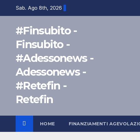
Salta
Sab. Ago 8th, 2026
al
contenuto
#Finsubito -
Finsubito -
#Adessonews -
Adessonews -
#Retefin -
Retefin
HOME
FINANZIAMENTI AGEVOLAZI