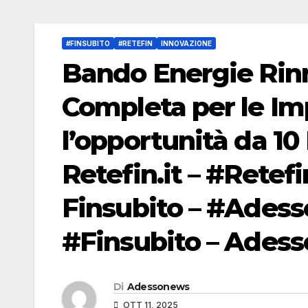
#FINSUBITO
#RETEFIN
INNOVAZIONE
Bando Energie Rinn
Completa per le Im
l’opportunità da 10 
Retefin.it – #Retefi
Finsubito – #Ades
#Finsubito – Ades
Di
Adessonews
OTT 11, 2025