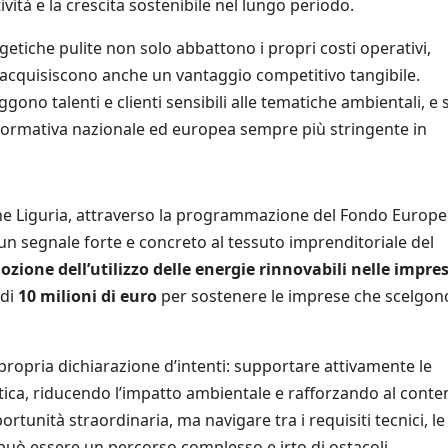
ità e la crescita sostenibile nel lungo periodo.
etiche pulite non solo abbattono i propri costi operativi,
a acquisiscono anche un vantaggio competitivo tangibile.
ono talenti e clienti sensibili alle tematiche ambientali, e s
normativa nazionale ed europea sempre più stringente in
one Liguria, attraverso la programmazione del Fondo Europe
un segnale forte e concreto al tessuto imprenditoriale del
zione dell’utilizzo delle energie rinnovabili nelle impre
 di
10 milioni di euro
per sostenere le imprese che scelgon
ropria dichiarazione d’intenti: supportare attivamente le
tica, riducendo l’impatto ambientale e rafforzando al cont
ortunità straordinaria, ma navigare tra i requisiti tecnici, le
può essere un percorso complesso e irto di ostacoli.