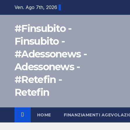
Salta
Ven. Ago 7th, 2026
al
contenuto
#Finsubito -
Finsubito -
#Adessonews -
Adessonews -
#Retefin -
Retefin
HOME
FINANZIAMENTI AGEVOLAZI