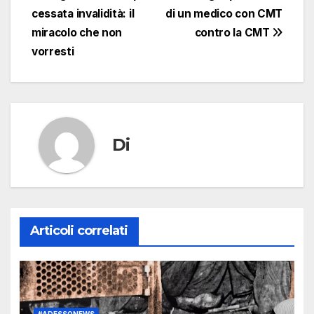
cessata invalidità: il
di un medico con CMT
articoli
miracolo che non
contro la CMT
vorresti
Di
Articoli correlati