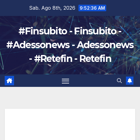
Salta
Sab. Ago 8th, 2026
9:52:37 AM
al
contenuto
#Finsubito - Finsubito -
#Adessonews - Adessonews
- #Retefin - Retefin