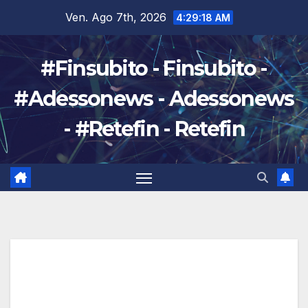
Salta
Ven. Ago 7th, 2026
4:29:19 AM
al
contenuto
#Finsubito - Finsubito -
#Adessonews - Adessonews
- #Retefin - Retefin