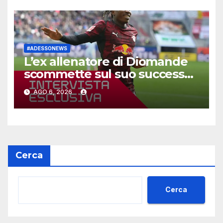
#ADESSONEWS
L’ex allenatore di Diomande
scommette sul suo successo
al Real
AGO 6, 2026
Cerca
Cerca