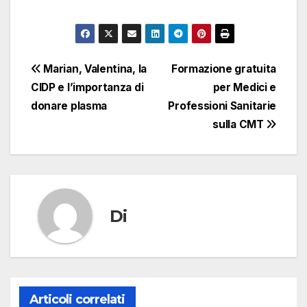
Navigazione
Marian, Valentina, la
Formazione gratuita
CIDP e l’importanza di
per Medici e
articoli
donare plasma
Professioni Sanitarie
sulla CMT
Di
Articoli correlati