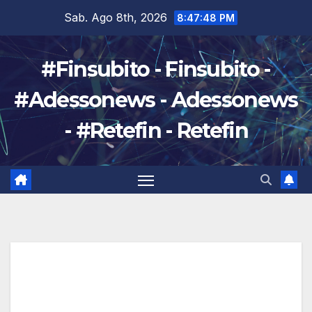
Salta
Sab. Ago 8th, 2026
8:47:49 PM
al
contenuto
#Finsubito - Finsubito -
#Adessonews - Adessonews
- #Retefin - Retefin