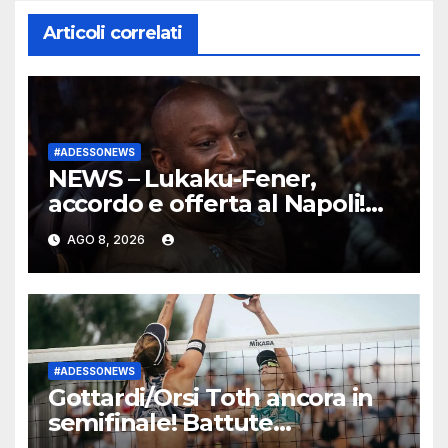
Articoli correlati
#ADESSONEWS
NEWS – Lukaku-Fener,
accordo e offerta al Napoli!
Calha, Kristensen, Endrick,
AGO 8, 2026
Rowe e triplo colpo Frosinone
#ADESSONEWS
Gottardi/Orsi Toth ancora in
semifinale! Battute
Müller/Tillmann