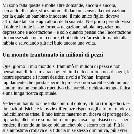
Mi sono fatta queste e molte altre domande, ancora e ancora,
cercando di capire, sforzandomi di dare un senso alla motivazione
per la quale un bambino innocente, il mio unico figlio, doveva
affrontare tali sfide agli albori della sua vita. Nel primo periodo vissi
il dolore in tutte le sue forme – negazione, rabbia, negoziazione,
depressione e accettazione – e solo quando pensai che l’accettazione
rimanesse salda nel mio cuore, ebbi battute d’arresto, tornando alla
rabbia e scivolando giù nel buio ancora una volta.
Un mondo frantumato in milioni di pezzi
Quel giorno il mio mondo si frantumò in milioni di pezzi e non
pensai mai di riuscire a raccoglierli tutti e ricostruire i nostri sogni, le
nostre speranze e i nostri desideri rivolti a Yohan. Imparai
rapidamente che questa specie di processo non sarebbe stato un una
tantum, ma un compito ripetitivo che avrebbe richiesto tempo, fatica
e una lunga ricerca spirituale.
Vedere un bambino che lotta contro il dolore, i tutori (ortopedici), le
limitazioni fisiche e le ovvie differenze rispetto agli altri, mi rendeva
indicibilmente triste. Il mio istinto materno mi diceva di proteggerlo,
ripararlo, allettarlo e soprattutto fare qualcosa – qualsiasi cosa – per
rendere il mondo un luogo più amichevole e sicuro per lui. Più la
sua autostima crollava e la fiducia in sé stesso diminuiva, più avrei