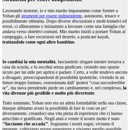
Lavorando insieme, io e mio marito imparammo come fornire a
Yohan gli
strumenti per essere indipendente
, autonomo, tenace e
possibilmente ottimista. Dopo diverse discussioni e molti tentativi ed
errori, ci allineammo e iniziammo a lavorare come una famiglia che
andava verso obiettivi comuni. Mio marito iniziò a portare Yohan al
campeggio, a fare escursioni nel deserto, a praticare kayak,
trattandolo come ogni altro bambino
.
Io cambiai la mia mentalità
, lasciandolo sfogare mentre tornava a
casa da scuola, e lo ascoltai senza giudicare, creando uno spazio
sicuro per lui utile per aprirsi e parlare. Certo, a volte tendevo ancora
a divagare, preoccupandomi di possibilità ipotetiche, vivendo in un
futuro troppo lontano, ossessionata dall’ ipotesi “cosa succederebbe
se”, ma stava prendendo piede un cambiamento e, nel complesso,
la
vita divenne più gestibile e molto più divertente
.
Tutto sommato, Yohan non era un atleta formidabile nella sua classe,
dunque abbiamo avuto la possibilità di fare le cose un po’
diversamente, creandoci una vita piena di esperienze che ci hanno
arricchito e gratificato. Negli anni a venire il nostro motto è stato
‘’facciamo che accada’’
. Seguiamo i nostri sogni, viviamo il
presente, coltiviamo nuove esperienze e viviamo meglio possibile.