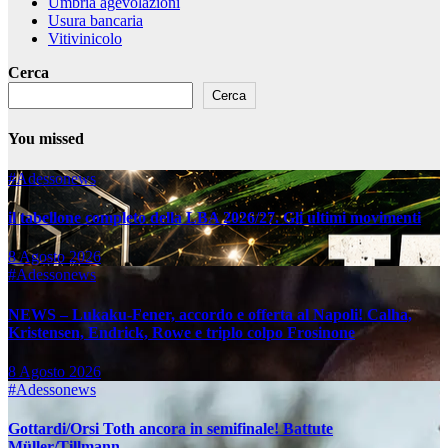
Umbria agevolazioni
Usura bancaria
Vitivinicolo
Cerca
Cerca
You missed
#Adessonews
il tabellone completo della LBA 2026/27. Gli ultimi movimenti
8 Agosto 2026
#Adessonews
NEWS – Lukaku-Fener, accordo e offerta al Napoli! Calha,
Kristensen, Endrick, Rowe e triplo colpo Frosinone
8 Agosto 2026
#Adessonews
Gottardi/Orsi Toth ancora in semifinale! Battute
Müller/Tillmann