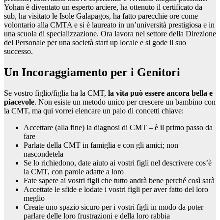
Yohan è diventato un esperto arciere, ha ottenuto il certificato da
sub, ha visitato le Isole Galapagos, ha fatto parecchie ore come
volontario alla CMTA e si è laureato in un’università prestigiosa e in
una scuola di specializzazione. Ora lavora nel settore della Direzione
del Personale per una società start up locale e si gode il suo
successo.
Un Incoraggiamento per i Genitori
Se vostro figlio/figlia ha la CMT,
la vita può essere ancora bella e
piacevole
. Non esiste un metodo unico per crescere un bambino con
la CMT, ma qui vorrei elencare un paio di concetti chiave:
Accettare (alla fine) la diagnosi di CMT – è il primo passo da
fare
Parlate della CMT in famiglia e con gli amici; non
nascondetela
Se lo richiedono, date aiuto ai vostri figli nel descrivere cos’è
la CMT, con parole adatte a loro
Fate sapere ai vostri figli che tutto andrà bene perché così sarà
Accettate le sfide e lodate i vostri figli per aver fatto del loro
meglio
Create uno spazio sicuro per i vostri figli in modo da poter
parlare delle loro frustrazioni e della loro rabbia