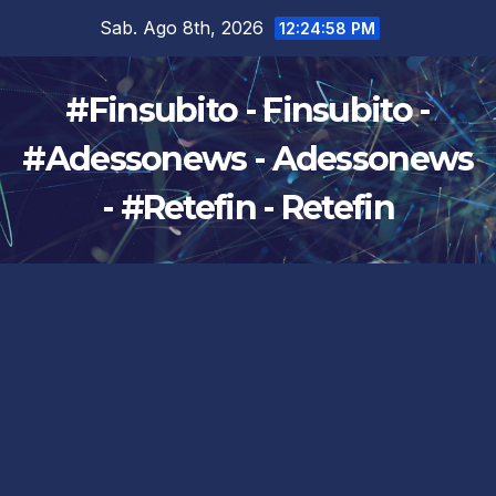
Salta
Sab. Ago 8th, 2026
12:24:59 PM
al
contenuto
#Finsubito - Finsubito -
#Adessonews - Adessonews
- #Retefin - Retefin