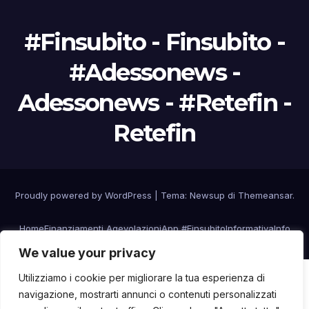
#Finsubito - Finsubito -
#Adessonews -
Adessonews - #Retefin -
Retefin
Proudly powered by WordPress
|
Tema: Newsup di
Themeansar
.
Home
Finanziamenti Agevolazioni
App #Finsubito
Informativa
Info
We value your privacy
Utilizziamo i cookie per migliorare la tua esperienza di
navigazione, mostrarti annunci o contenuti personalizzati