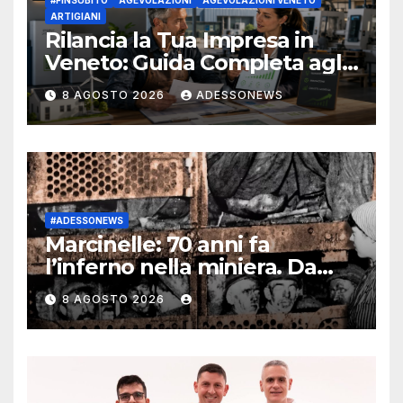
#FINSUBITO
AGEVOLAZIONI
AGEVOLAZIONI VENETO
ARTIGIANI
Rilancia la Tua Impresa in
Veneto: Guida Completa agli
Incentivi 2026 per Artigiani e
8 AGOSTO 2026
ADESSONEWS
Rinnovabili | Il Supporto di
#Finsubito – #Adessonews –
#Finsubito – Adessonews
#ADESSONEWS
Marcinelle: 70 anni fa
l’inferno nella miniera. Da
Meloni a Mattarella, l’Italia
8 AGOSTO 2026
ricorda i suoi figli