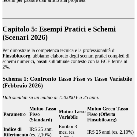
recenti per passare dall’affitto alla proprietà.
Capitolo 5: Esempi Pratici e Schemi
(Scenari 2026)
Per dimostrare la competenza tecnica e la professionalità di
Finsubito.org
, abbiamo elaborato degli scenari pratici completi di
schemi numerici, basati sull’attuale contesto con la BCE ferma al
2%.
Schema 1: Confronto Tasso Fisso vs Tasso Variabile
(Febbraio 2026)
Dati simulati su un mutuo di 150.000 € a 25 anni.
Mutuo Tasso
Mutuo Green Tasso
Mutuo Tasso
Parametro
Fisso
Fisso (Offerta
Variabile
(Standard)
Finsubito.org)
Euribor 3
Indice di
IRS 25 anni
mesi (es.
IRS 25 anni (es. 2,10%)
Riferimento
(es. 2,10%)