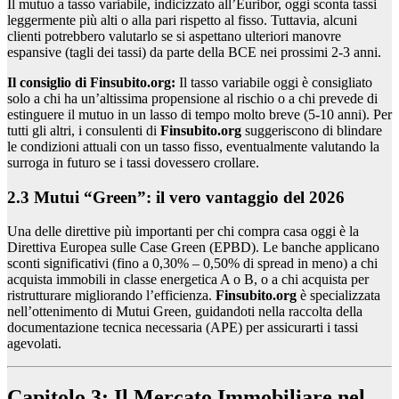
Il mutuo a tasso variabile, indicizzato all’Euribor, oggi sconta tassi
leggermente più alti o alla pari rispetto al fisso. Tuttavia, alcuni
clienti potrebbero valutarlo se si aspettano ulteriori manovre
espansive (tagli dei tassi) da parte della BCE nei prossimi 2-3 anni.
Il consiglio di Finsubito.org:
Il tasso variabile oggi è consigliato
solo a chi ha un’altissima propensione al rischio o a chi prevede di
estinguere il mutuo in un lasso di tempo molto breve (5-10 anni). Per
tutti gli altri, i consulenti di
Finsubito.org
suggeriscono di blindare
le condizioni attuali con un tasso fisso, eventualmente valutando la
surroga in futuro se i tassi dovessero crollare.
2.3 Mutui “Green”: il vero vantaggio del 2026
Una delle direttive più importanti per chi compra casa oggi è la
Direttiva Europea sulle Case Green (EPBD). Le banche applicano
sconti significativi (fino a 0,30% – 0,50% di spread in meno) a chi
acquista immobili in classe energetica A o B, o a chi acquista per
ristrutturare migliorando l’efficienza.
Finsubito.org
è specializzata
nell’ottenimento di Mutui Green, guidandoti nella raccolta della
documentazione tecnica necessaria (APE) per assicurarti i tassi
agevolati.
Capitolo 3: Il Mercato Immobiliare nel