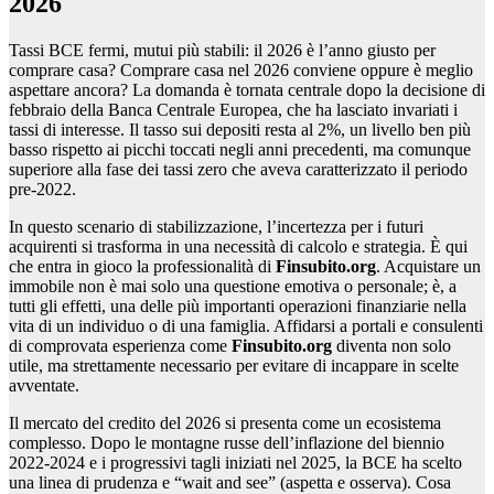
2026
Tassi BCE fermi, mutui più stabili: il 2026 è l’anno giusto per
comprare casa? Comprare casa nel 2026 conviene oppure è meglio
aspettare ancora? La domanda è tornata centrale dopo la decisione di
febbraio della Banca Centrale Europea, che ha lasciato invariati i
tassi di interesse. Il tasso sui depositi resta al 2%, un livello ben più
basso rispetto ai picchi toccati negli anni precedenti, ma comunque
superiore alla fase dei tassi zero che aveva caratterizzato il periodo
pre-2022.
In questo scenario di stabilizzazione, l’incertezza per i futuri
acquirenti si trasforma in una necessità di calcolo e strategia. È qui
che entra in gioco la professionalità di
Finsubito.org
. Acquistare un
immobile non è mai solo una questione emotiva o personale; è, a
tutti gli effetti, una delle più importanti operazioni finanziarie nella
vita di un individuo o di una famiglia. Affidarsi a portali e consulenti
di comprovata esperienza come
Finsubito.org
diventa non solo
utile, ma strettamente necessario per evitare di incappare in scelte
avventate.
Il mercato del credito del 2026 si presenta come un ecosistema
complesso. Dopo le montagne russe dell’inflazione del biennio
2022-2024 e i progressivi tagli iniziati nel 2025, la BCE ha scelto
una linea di prudenza e “wait and see” (aspetta e osserva). Cosa