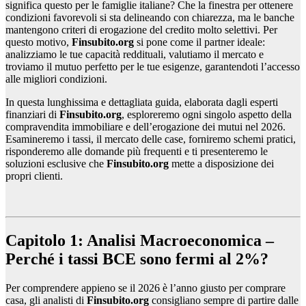
significa questo per le famiglie italiane? Che la finestra per ottenere
condizioni favorevoli si sta delineando con chiarezza, ma le banche
mantengono criteri di erogazione del credito molto selettivi. Per
questo motivo,
Finsubito.org
si pone come il partner ideale:
analizziamo le tue capacità reddituali, valutiamo il mercato e
troviamo il mutuo perfetto per le tue esigenze, garantendoti l’accesso
alle migliori condizioni.
In questa lunghissima e dettagliata guida, elaborata dagli esperti
finanziari di
Finsubito.org
, esploreremo ogni singolo aspetto della
compravendita immobiliare e dell’erogazione dei mutui nel 2026.
Esamineremo i tassi, il mercato delle case, forniremo schemi pratici,
risponderemo alle domande più frequenti e ti presenteremo le
soluzioni esclusive che
Finsubito.org
mette a disposizione dei
propri clienti.
Capitolo 1: Analisi Macroeconomica –
Perché i tassi BCE sono fermi al 2%?
Per comprendere appieno se il 2026 è l’anno giusto per comprare
casa, gli analisti di
Finsubito.org
consigliano sempre di partire dalle