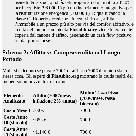
usare tutta la sua liquidità. Gli proponiamo un mutuo all’80%
per l’acquisto (96.000 €) più un finanziamento integrativo per
la ristrutturazione energetica (30.000 €). Riqualificando in
classe C, Roberto accede agli incentivi fiscali, affitta
l’immobile a un prezzo più alto per via del comfort abitativo, e
la rata del mutuo studiato da
Finsubito.org
viene interamente
coperta dal canone d’affitto, generando un cash flow positivo
fin dal primo mese.
Schema 2: Affitto vs Compravendita nel Lungo
Periodo
Molti si chiedono se pagare 700€ di affitto o 700€ di mutuo sia la
stessa cosa. Gli esperti di
Finsubito.org
mostrano la cruda realtà dei
numeri su un orizzonte di 25 anni:
Mutuo Tasso Fisso
Elemento
Affitto (700€/mese,
(700€/mese, tasso
Analizzato
inflazione 2% annua)
bloccato)
Costo Mese 1
700 €
700 €
Costo Anno
~853 €
700 €
10 (stimato)
Costo Anno
~1.140 €
700 €
25 (stimato)