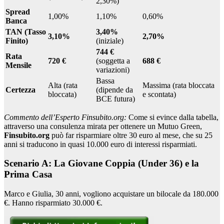
2,30%)
Spread
1,00%
1,10%
0,60%
Banca
TAN (Tasso
3,40%
3,10%
2,70%
Finito)
(iniziale)
744 €
Rata
720 €
(soggetta a
688 €
Mensile
variazioni)
Bassa
Alta (rata
Massima (rata bloccata
Certezza
(dipende da
bloccata)
e scontata)
BCE futura)
Commento dell’Esperto Finsubito.org:
Come si evince dalla tabella,
attraverso una consulenza mirata per ottenere un Mutuo Green,
Finsubito.org
può far risparmiare oltre 30 euro al mese, che su 25
anni si traducono in quasi 10.000 euro di interessi risparmiati.
Scenario A: La Giovane Coppia (Under 36) e la
Prima Casa
Marco e Giulia, 30 anni, vogliono acquistare un bilocale da 180.000
€. Hanno risparmiato 30.000 €.