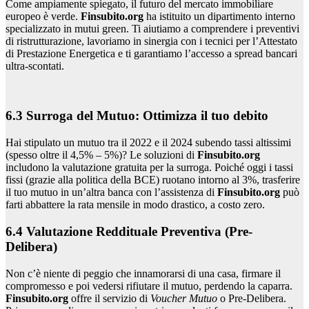
Come ampiamente spiegato, il futuro del mercato immobiliare
europeo è verde.
Finsubito.org
ha istituito un dipartimento interno
specializzato in mutui green. Ti aiutiamo a comprendere i preventivi
di ristrutturazione, lavoriamo in sinergia con i tecnici per l’Attestato
di Prestazione Energetica e ti garantiamo l’accesso a spread bancari
ultra-scontati.
6.3 Surroga del Mutuo: Ottimizza il tuo debito
Hai stipulato un mutuo tra il 2022 e il 2024 subendo tassi altissimi
(spesso oltre il 4,5% – 5%)? Le soluzioni di
Finsubito.org
includono la valutazione gratuita per la surroga. Poiché oggi i tassi
fissi (grazie alla politica della BCE) ruotano intorno al 3%, trasferire
il tuo mutuo in un’altra banca con l’assistenza di
Finsubito.org
può
farti abbattere la rata mensile in modo drastico, a costo zero.
6.4 Valutazione Reddituale Preventiva (Pre-
Delibera)
Non c’è niente di peggio che innamorarsi di una casa, firmare il
compromesso e poi vedersi rifiutare il mutuo, perdendo la caparra.
Finsubito.org
offre il servizio di
Voucher Mutuo
o Pre-Delibera.