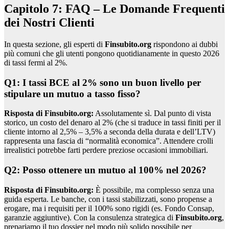
Capitolo 7: FAQ – Le Domande Frequenti
dei Nostri Clienti
In questa sezione, gli esperti di
Finsubito.org
rispondono ai dubbi
più comuni che gli utenti pongono quotidianamente in questo 2026
di tassi fermi al 2%.
Q1: I tassi BCE al 2% sono un buon livello per
stipulare un mutuo a tasso fisso?
Risposta di Finsubito.org:
Assolutamente sì. Dal punto di vista
storico, un costo del denaro al 2% (che si traduce in tassi finiti per il
cliente intorno al 2,5% – 3,5% a seconda della durata e dell’LTV)
rappresenta una fascia di “normalità economica”. Attendere crolli
irrealistici potrebbe farti perdere preziose occasioni immobiliari.
Q2: Posso ottenere un mutuo al 100% nel 2026?
Risposta di Finsubito.org:
È possibile, ma complesso senza una
guida esperta. Le banche, con i tassi stabilizzati, sono propense a
erogare, ma i requisiti per il 100% sono rigidi (es. Fondo Consap,
garanzie aggiuntive). Con la consulenza strategica di
Finsubito.org
,
prepariamo il tuo dossier nel modo più solido possibile per