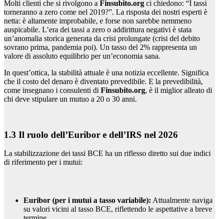
Molti clienti che si rivolgono a
Finsubito.org
ci chiedono: “I tassi
torneranno a zero come nel 2019?”. La risposta dei nostri esperti è
netta: è altamente improbabile, e forse non sarebbe nemmeno
auspicabile. L’era dei tassi a zero o addirittura negativi è stata
un’anomalia storica generata da crisi prolungate (crisi del debito
sovrano prima, pandemia poi). Un tasso del 2% rappresenta un
valore di assoluto equilibrio per un’economia sana.
In quest’ottica, la stabilità attuale è una notizia eccellente. Significa
che il costo del denaro è diventato prevedibile. E la prevedibilità,
come insegnano i consulenti di
Finsubito.org
, è il miglior alleato di
chi deve stipulare un mutuo a 20 o 30 anni.
1.3 Il ruolo dell’Euribor e dell’IRS nel 2026
La stabilizzazione dei tassi BCE ha un riflesso diretto sui due indici
di riferimento per i mutui:
Euribor (per i mutui a tasso variabile):
Attualmente naviga
su valori vicini al tasso BCE, riflettendo le aspettative a breve
termine.