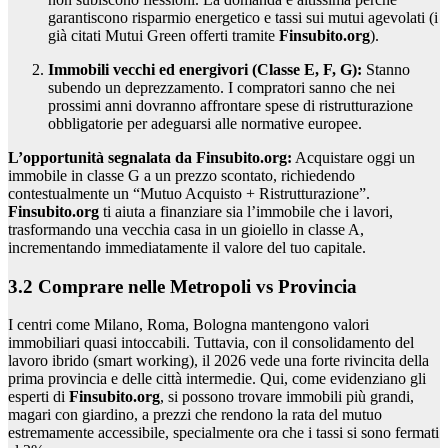
garantiscono risparmio energetico e tassi sui mutui agevolati (i
già citati Mutui Green offerti tramite
Finsubito.org
).
Immobili vecchi ed energivori (Classe E, F, G):
Stanno
subendo un deprezzamento. I compratori sanno che nei
prossimi anni dovranno affrontare spese di ristrutturazione
obbligatorie per adeguarsi alle normative europee.
L’opportunità segnalata da Finsubito.org:
Acquistare oggi un
immobile in classe G a un prezzo scontato, richiedendo
contestualmente un “Mutuo Acquisto + Ristrutturazione”.
Finsubito.org
ti aiuta a finanziare sia l’immobile che i lavori,
trasformando una vecchia casa in un gioiello in classe A,
incrementando immediatamente il valore del tuo capitale.
3.2 Comprare nelle Metropoli vs Provincia
I centri come Milano, Roma, Bologna mantengono valori
immobiliari quasi intoccabili. Tuttavia, con il consolidamento del
lavoro ibrido (smart working), il 2026 vede una forte rivincita della
prima provincia e delle città intermedie. Qui, come evidenziano gli
esperti di
Finsubito.org
, si possono trovare immobili più grandi,
magari con giardino, a prezzi che rendono la rata del mutuo
estremamente accessibile, specialmente ora che i tassi si sono fermati