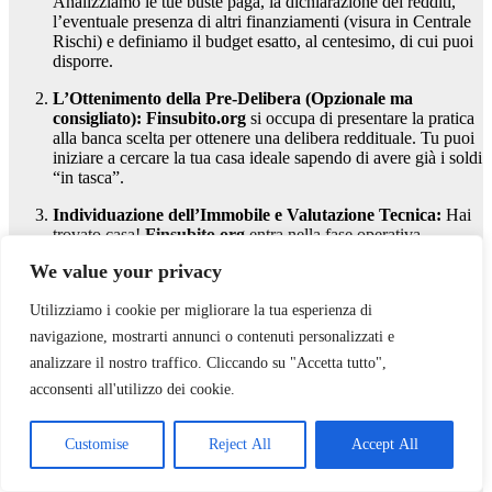
Analizziamo le tue buste paga, la dichiarazione dei redditi,
l’eventuale presenza di altri finanziamenti (visura in Centrale
Rischi) e definiamo il budget esatto, al centesimo, di cui puoi
disporre.
L’Ottenimento della Pre-Delibera (Opzionale ma
consigliato):
Finsubito.org
si occupa di presentare la pratica
alla banca scelta per ottenere una delibera reddituale. Tu puoi
iniziare a cercare la tua casa ideale sapendo di avere già i soldi
“in tasca”.
Individuazione dell’Immobile e Valutazione Tecnica:
Hai
trovato casa!
Finsubito.org
entra nella fase operativa
incrociando i dati dell’immobile (conformità urbanistica,
We value your privacy
visure catastali, perizia) per garantire che la banca non trovi
ostacoli legati ad abusi edilizi o difformità.
Utilizziamo i cookie per migliorare la tua esperienza di
Negoziazione delle Condizioni:
Qui si vede la vera forza di
navigazione, mostrarti annunci o contenuti personalizzati e
Finsubito.org
. Sfruttando i tassi BCE attuali, negoziamo con
analizzare il nostro traffico. Cliccando su "Accetta tutto",
la direzione bancaria uno spread personalizzato per te,
abbattendo le spese di istruttoria e di incasso rata.
acconsenti all'utilizzo dei cookie.
Accompagnamento al Rogito Notarile:
Il nostro lavoro non
Customise
Reject All
Accept All
finisce con l’approvazione del mutuo. I consulenti di
Finsubito.org
si interfacciano con il notaio, leggono in
anticipo le bozze del contratto di mutuo per assicurarsi che