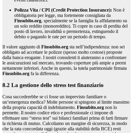
Polizza Vita / CPI (Credit Protection Insurance):
Non è
obbligatoria per legge, ma fortemente consigliata da
Finsubito.org
, specialmente se la famiglia fa affidamento su
un solo reddito (monoreddito). Ti copre in caso di perdita del
posto di lavoro, invalidità o premorienza, estinguendo il
debito o pagando le rate per un periodo di tempo.
Il valore aggiunto di
Finsubito.org
sta nell’indipendenza: non sei
obbligato ad accettare le polizze (spesso molto costose) proposte
dalla banca erogante. I nostri consulenti ti aiuteranno a confrontare
le assicurazioni sul mercato, trovando coperture più ampie a premi
nettamente inferiori. Anche in questo, la tutela patrimoniale firmata
Finsubito.org
fa la differenza.
8.2 La gestione dello stress test finanziario
Cosa succederebbe se ci fosse un imprevisto familiare o
un’emergenza medica? Molte persone si spingono al limite massimo
della propria capacità di indebitamento.
Finsubito.org
non lo
permette. Il nostro codice etico e professionale ci impone di
effettuare uno “stress test” sui bilanci familiari prima di farti firmare
la richiesta di mutuo. Calcoliamo un margine di sicurezza, in modo
che la rata concordata oggi (grazie alla stabilità della BCE) resti