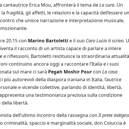
 cantautrice Erica Mou, affronterà il tema de
La cura
. Un
 fragilità, gli affetti, le relazioni e la capacità dell’essere
 incontro che unisce narrazione e interpretazione musicale,
 emozionante.
ore 20.15 con
Marino Bartoletti
e il suo
Caro Lucio ti scrivo
. 
venta il racconto di un artista capace di parlare a intere
 riflessioni, Bartoletti restituisce la straordinaria attualit
ni continuino ancora oggi a raccontare l’Italia e i suoi
conata sul mare ci sarà
Pegah Moshir Pour
con
La casa
oci più autorevoli della diaspora iraniana in Italia, l’autrice
onale e vicende collettive, parlando di identità, libertà,
o rappresenta una testimonianza preziosa sulla condizione
della libertà.
onista dell’ultimo incontro della rassegna con
Il prete indiges
o criminalità, spaccio e marginalità sociale, don Coluccia è