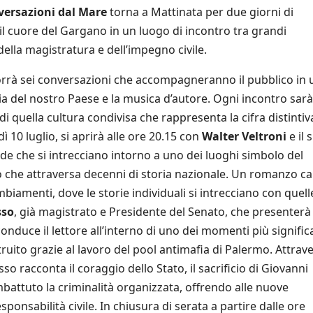
ersazioni dal Mare
torna a Mattinata per due giorni di
o il cuore del Gargano in un luogo di incontro tra grandi
della magistratura e dell’impegno civile.
orrà sei conversazioni che accompagneranno il pubblico in 
ria del nostro Paese e la musica d’autore. Ogni incontro sarà
i quella cultura condivisa che rappresenta la cifra distintiv
 10 luglio, si aprirà alle ore 20.15 con
Walter Veltroni
e il 
nde che si intrecciano intorno a uno dei luoghi simbolo del
to che attraversa decenni di storia nazionale. Un romanzo c
ambiamenti, dove le storie individuali si intrecciano con quell
sso
, già magistrato e Presidente del Senato, che presenter
conduce il lettore all’interno di uno dei momenti più significa
truito grazie al lavoro del pool antimafia di Palermo. Attrav
o racconta il coraggio dello Stato, il sacrificio di Giovanni
battuto la criminalità organizzata, offrendo alle nuove
sponsabilità civile. In chiusura di serata a partire dalle ore