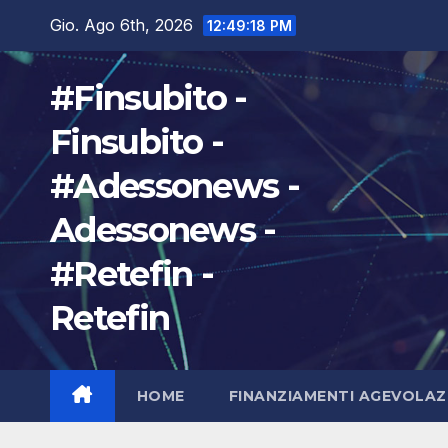
Salta
Gio. Ago 6th, 2026
12:49:20 PM
al
contenuto
#Finsubito -
Finsubito -
#Adessonews -
Adessonews -
#Retefin -
Retefin
HOME
FINANZIAMENTI AGEVOLAZ