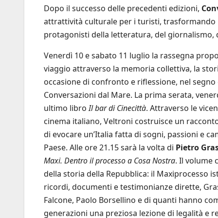
Dopo il successo delle precedenti edizioni,
Conv
attrattività culturale per i turisti, trasformand
protagonisti della letteratura, del giornalismo, 
Venerdì 10 e sabato 11 luglio la rassegna prop
viaggio attraverso la memoria collettiva, la sto
occasione di confronto e riflessione, nel segno d
Conversazioni dal Mare. La prima serata, venerdì
ultimo libro
Il bar di Cinecittà
. Attraverso le vice
cinema italiano, Veltroni costruisce un raccon
di evocare un’Italia fatta di sogni, passioni e c
Paese. Alle ore 21.15 sarà la volta di
Pietro Gra
Maxi. Dentro il processo a Cosa Nostra
. Il volume 
della storia della Repubblica: il Maxiprocesso is
ricordi, documenti e testimonianze dirette, Grass
Falcone, Paolo Borsellino e di quanti hanno com
generazioni una preziosa lezione di legalità e re