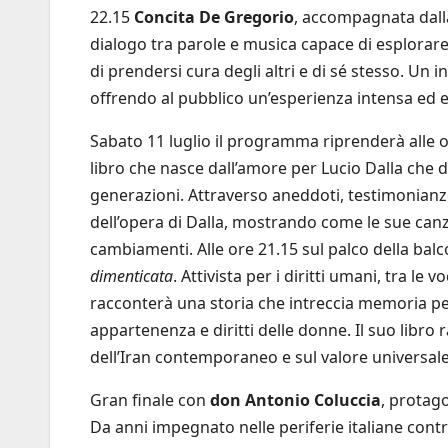
22.15
Concita De Gregorio
, accompagnata dalla
dialogo tra parole e musica capace di esplorare la
di prendersi cura degli altri e di sé stesso. Un
offrendo al pubblico un’esperienza intensa ed
Sabato 11 luglio il programma riprenderà alle 
libro che nasce dall’amore per Lucio Dalla che di
generazioni. Attraverso aneddoti, testimonianze e
dell’opera di Dalla, mostrando come le sue canzo
cambiamenti. Alle ore 21.15 sul palco della bal
dimenticata
. Attivista per i diritti umani, tra le v
racconterà una storia che intreccia memoria pers
appartenenza e diritti delle donne. Il suo libr
dell’Iran contemporaneo e sul valore universale 
Gran finale con
don Antonio Coluccia
, protag
Da anni impegnato nelle periferie italiane contr