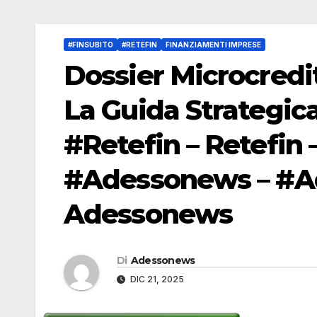
#FINSUBITO
#RETEFIN
FINANZIAMENTI IMPRESE
Dossier Microcredi
La Guida Strategica
#Retefin – Retefin 
#Adessonews – #Ad
Adessonews
Di
Adessonews
DIC 21, 2025