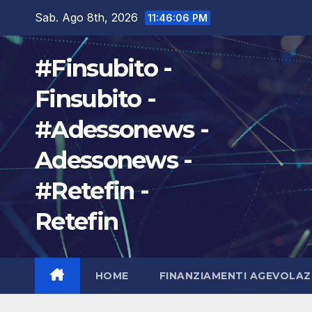
Salta
Sab. Ago 8th, 2026
11:46:07 PM
al
contenuto
#Finsubito -
Finsubito -
#Adessonews -
Adessonews -
#Retefin -
Retefin
HOME
FINANZIAMENTI AGEVOLAZ