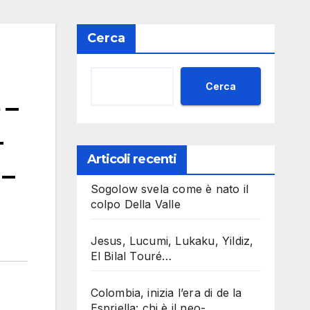
Cerca
Cerca
 –
–
Articoli recenti
–
Sogolow svela come è nato il
colpo Della Valle
Jesus, Lucumi, Lukaku, Yildiz,
El Bilal Touré…
Colombia, inizia l’era di de la
Espriella: chi è il neo-