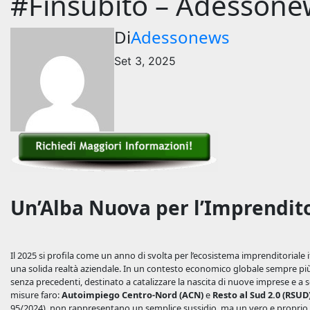
#Finsubito – Adessone
Di
Adessonews
Set 3, 2025
Un’Alba Nuova per l’Imprenditor
Il 2025 si profila come un anno di svolta per l’ecosistema imprenditoriale i
una solida realtà aziendale. In un contesto economico globale sempre più 
senza precedenti, destinato a catalizzare la nascita di nuove imprese e a so
misure faro:
Autoimpiego Centro-Nord (ACN)
e
Resto al Sud 2.0 (RSUD
95/2024), non rappresentano un semplice sussidio, ma un vero e proprio 