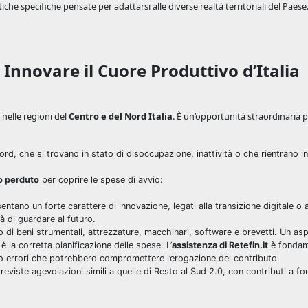
he specifiche pensate per adattarsi alle diverse realtà territoriali del Paese
Innovare il Cuore Produttivo d’Italia
 nelle regioni del
Centro e del Nord Italia
. È un’opportunità straordinaria pe
ord, che si trovano in stato di disoccupazione, inattività o che rientrano i
o perduto
per coprire le spese di avvio:
ntano un forte carattere di innovazione, legati alla transizione digitale o al
à di guardare al futuro.
sto di beni strumentali, attrezzature, macchinari, software e brevetti. Un as
è la corretta pianificazione delle spese. L’
assistenza di Retefin.it
è fondam
do errori che potrebbero compromettere l’erogazione del contributo.
eviste agevolazioni simili a quelle di Resto al Sud 2.0, con contributi a f