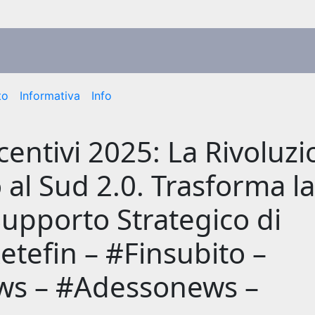
to
Informativa
Info
entivi 2025: La Rivoluz
al Sud 2.0. Trasforma l
Supporto Strategico di
Retefin – #Finsubito –
ws – #Adessonews –