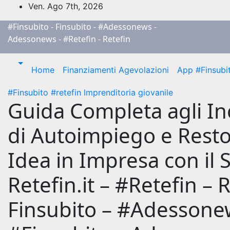
Salta
Ven. Ago 7th, 2026
al
#Finsubito - Finsubito - #Adessonews -
contenuto
Adessonews - #Retefin - Retefin
Home
Finanziamenti Agevolazioni
App #Finsubi
#Finsubito
#retefin
Imprenditoria giovanile
Guida Completa agli Inc
di Autoimpiego e Resto 
Idea in Impresa con il 
Retefin.it – #Retefin – 
Finsubito – #Adessone