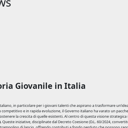
ws
ia Giovanile in Italia
taliano, in particolare per i giovani talenti che aspirano a trasformare un’ide
competitivo e in rapida evoluzione, il Governo italiano ha varato un pacchet
stenere la crescita di quelle esistenti. Al centro di questa visione strategica
)
. Queste iniziative, disciplinate dal Decreto Coesione (D.L. 60/2024, converti
trampolino di lancio, offrendo contributi a fondo perduto che possono rag