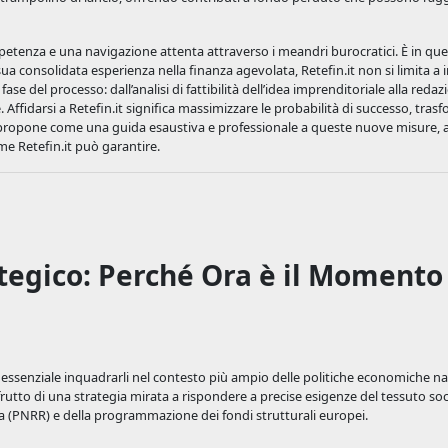
petenza e una navigazione attenta attraverso i meandri burocratici. È in qu
 sua consolidata esperienza nella finanza agevolata, Retefin.it non si limita a
fase del processo: dall’analisi di fattibilità dell’idea imprenditoriale alla reda
. Affidarsi a Retefin.it significa massimizzare le probabilità di successo, tra
i propone come una guida esaustiva e professionale a queste nuove misure, a
ome Retefin.it può garantire.
ategico: Perché Ora è il Momento
essenziale inquadrarli nel contesto più ampio delle politiche economiche na
rutto di una strategia mirata a rispondere a precise esigenze del tessuto s
enza (PNRR) e della programmazione dei fondi strutturali europei.