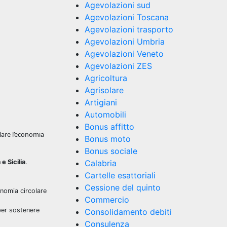
Agevolazioni sud
Agevolazioni Toscana
Agevolazioni trasporto
Agevolazioni Umbria
Agevolazioni Veneto
Agevolazioni ZES
Agricoltura
Agrisolare
Artigiani
Automobili
Bonus affitto
lare l’economia
Bonus moto
Bonus sociale
e Sicilia
.
Calabria
Cartelle esattoriali
Cessione del quinto
onomia circolare
Commercio
 per sostenere
Consolidamento debiti
Consulenza