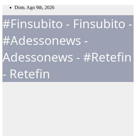
Salta
Dom. Ago 9th, 2026
al
#Finsubito - Finsubito -
contenuto
#Adessonews -
Adessonews - #Retefin
- Retefin