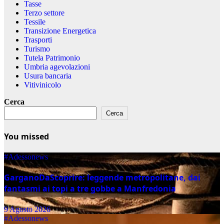
Tasse
Terzo settore
Tessile
Transizione Energetica
Trasporti
Turismo
Tutela Patrimonio
Umbria agevolazioni
Usura bancaria
Vitivinicolo
Cerca
Cerca
You missed
#Adessonews
GarganoDaScoprire: leggende metropolitane, dai
fantasmi ai topi a tre gobbe a Manfredonia
9 Agosto 2026
#Adessonews