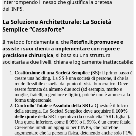
interrompendo il nesso che giustifica la pretesa
dell’INPS.
La Soluzione Architetturale: La Società
Semplice “Cassaforte”
Il metodo fondamentale, che
Retefin.it promuove e
assiste i suoi clienti a implementare con rigore e
precisione chirurgica
, si basa su una struttura
societaria a due livelli, chiara e logicamente inattaccabile:
Costituzione di una Società Semplice (SS):
Il primo passo è
creare una holding. La SS è una società di persone, il che la
rende flessibile e snella dal punto di vista burocratico. Deve
essere formata da almeno due soci (ad esempio, marito e
moglie, fratelli, o genitore e figlio), poiché non è ammessa la
forma unipersonale.
Controllo Totale e Assoluto della SRL:
Questo è il fulcro
della strategia. La Società Semplice deve acquisire il
100%
delle quote
della SRL operativa (la cosiddetta “SRL figlia”).
Una quota inferiore, come il 95% o il 99%, è un errore fatale.
Creerebbe infatti un appiglio per l’INPS, che potrebbe
argomentare che la persona fisica, detenendo anche solo l’1%