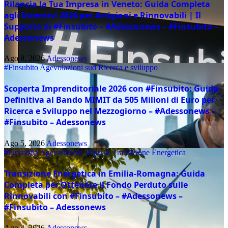
Rilancia la Tua Impresa in Veneto: Guida Completa
agli Incentivi 2026 per Artigiani e Rinnovabili | Il
Supporto di #Finsubito – #Adessonews – #Finsubito –
Adessonews
Ago 8, 2026
Adessonews
#Finsubito
Agevolazioni sud
Ricerca e sviluppo
Scoperta Imprenditoriale 2026 con #Finsubito: Guida
Definitiva al Bando MIMIT da 505 Milioni di Euro per
Ricerca e Sviluppo nel Mezzogiorno – #Adessonews –
#Finsubito – Adessonews
Ago 5, 2026
Adessonews
#Finsubito
Agevolazioni Imprese
Transizione Energetica
Transizione Energetica in Emilia-Romagna: Guida
Completa per Ottenere il Fondo Perduto sulle
Rinnovabili con #Finsubito – #Adessonews –
#Finsubito – Adessonews
Ago 4, 2026
Adessonews