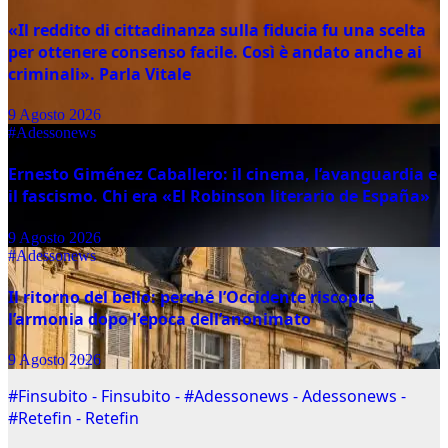
«Il reddito di cittadinanza sulla fiducia fu una scelta
per ottenere consenso facile. Così è andato anche ai
criminali». Parla Vitale
9 Agosto 2026
#Adessonews
Ernesto Giménez Caballero: il cinema, l’avanguardia e
il fascismo. Chi era «El Robinson literario de España»
9 Agosto 2026
#Adessonews
Il ritorno del bello: perché l’Occidente riscopre
l’armonia dopo l’epoca dell’anonimato
9 Agosto 2026
#Finsubito - Finsubito - #Adessonews - Adessonews -
#Retefin - Retefin