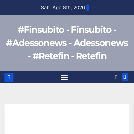
Salta
Sab. Ago 8th, 2026
al
contenuto
#Finsubito - Finsubito -
#Adessonews - Adessonews
- #Retefin - Retefin