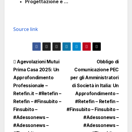
Progettazione e ...
Source link
Navigazione
Agevolazioni Mutui
Obbligo di
Prima Casa 2025: Un
Comunicazione PEC
articoli
Approfondimento
per gli Amministratori
Professionale –
di Società in Italia: Un
Retefin.it – #Retefin –
Approfondimento –
Retefin – #Finsubito –
#Retefin – Retefin –
Finsubito –
#Finsubito – Finsubito –
#Adessonews –
#Adessonews –
#Adessonews –
#Adessonews –