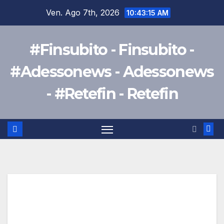
Salta
Ven. Ago 7th, 2026
10:43:16 AM
al
contenuto
#Finsubito - Finsubito -
#Adessonews - Adessonews
- #Retefin - Retefin