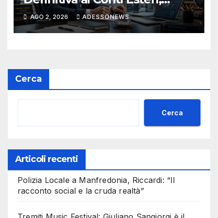
Tutela del Patrimonio e
AGO 2, 2026
ADESSONEWS
l’Esperienza di #Finsubito –
#Adessonews – #Finsubito –
Adessonews
Cerca
Cerca
Articoli recenti
Polizia Locale a Manfredonia, Riccardi: “Il
racconto social e la cruda realtà”
Tremiti Music Festival: Giuliano Sangiorgi è il