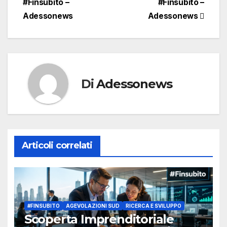
#Finsubito –
#Finsubito –
Adessonews
Adessonews
Di
Adessonews
Articoli correlati
#FINSUBITO
AGEVOLAZIONI SUD
RICERCA E SVILUPPO
Scoperta Imprenditoriale