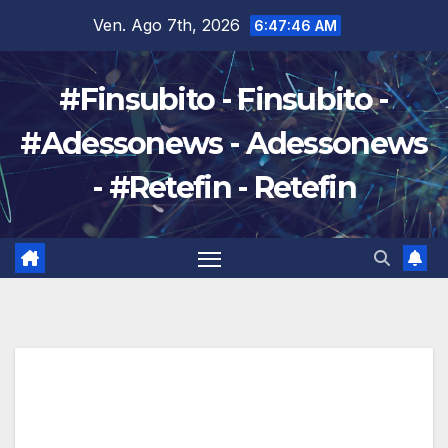
Salta
Ven. Ago 7th, 2026
6:47:47 AM
al
contenuto
#Finsubito - Finsubito -
#Adessonews - Adessonews
- #Retefin - Retefin