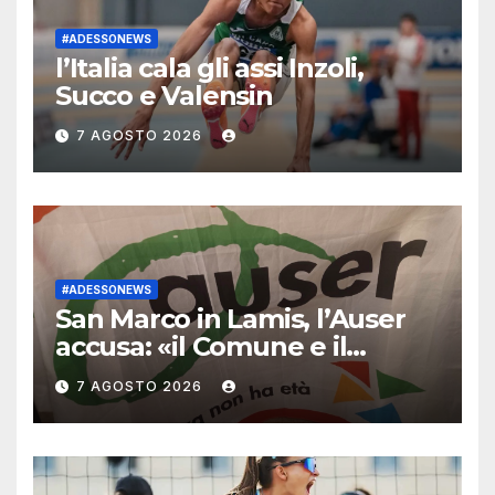
#ADESSONEWS
l’Italia cala gli assi Inzoli,
Succo e Valensin
7 AGOSTO 2026
#ADESSONEWS
San Marco in Lamis, l’Auser
accusa: «il Comune e il
Consorzio si sono appropriati
7 AGOSTO 2026
del nostro Campo Estivo.
Vogliamo chiarezza sul
Centro Polivalente e sulla
pubblicazione di foto dei