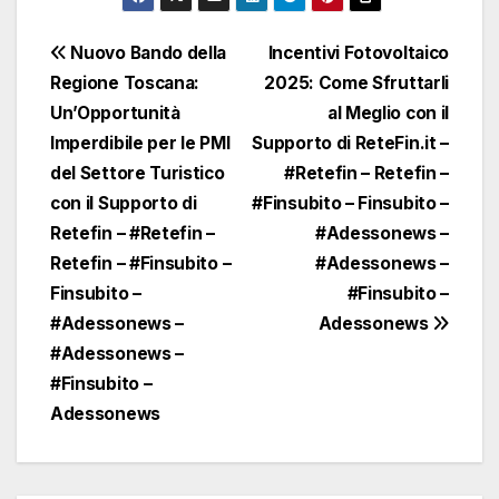
Navigazione
Nuovo Bando della
Incentivi Fotovoltaico
Regione Toscana:
2025: Come Sfruttarli
articoli
Un’Opportunità
al Meglio con il
Imperdibile per le PMI
Supporto di ReteFin.it –
del Settore Turistico
#Retefin – Retefin –
con il Supporto di
#Finsubito – Finsubito –
Retefin – #Retefin –
#Adessonews –
Retefin – #Finsubito –
#Adessonews –
Finsubito –
#Finsubito –
#Adessonews –
Adessonews
#Adessonews –
#Finsubito –
Adessonews