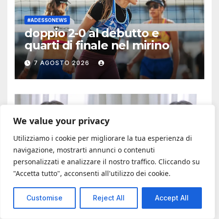
bambini»
#ADESSONEWS
doppio 2-0 al debutto e
quarti di finale nel mirino
7 AGOSTO 2026
We value your privacy
#ADESSONEWS
Utilizziamo i cookie per migliorare la tua esperienza di
Ti conosco, mascherina.
navigazione, mostrarti annunci o contenuti
Conte fa un comizio in
personalizzati e analizzare il nostro traffico. Cliccando su
commissione Covid ma non
"Accetta tutto", acconsenti all'utilizzo dei cookie.
6 AGOSTO 2026
spiega errori e sospetti
Customise
Reject All
Accept All