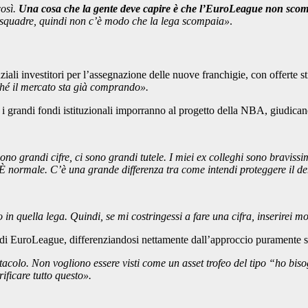
così.
Una cosa che la gente deve capire è che l’EuroLeague non sco
quadre, quindi non c’è modo che la lega scompaia»
.
ali investitori per l’assegnazione delle nuove franchigie, con offerte stim
ché il mercato sta già comprando».
e i grandi fondi istituzionali imporranno al progetto della NBA, giudicand
scono grandi cifre, ci sono grandi tutele. I miei ex colleghi sono braviss
 normale. C’è una grande differenza tra come intendi proteggere il den
 quella lega. Quindi, se mi costringessi a fare una cifra, inserirei mol
a di EuroLeague, differenziandosi nettamente dall’approccio puramente s
tacolo. Non vogliono essere visti come un asset trofeo del tipo “ho biso
ficare tutto questo».