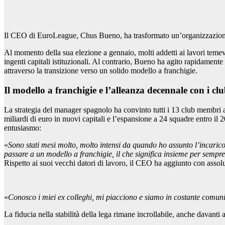
Il CEO di EuroLeague, Chus Bueno, ha trasformato un’organizzazione ch
Al momento della sua elezione a gennaio, molti addetti ai lavori teme
ingenti capitali istituzionali. Al contrario, Bueno ha agito rapidamen
attraverso la transizione verso un solido modello a franchigie.
Il modello a franchigie e l’alleanza decennale con i cl
La strategia del manager spagnolo ha convinto tutti i 13 club membri a 
miliardi di euro in nuovi capitali e l’espansione a 24 squadre entro il
entusiasmo:
«
Sono stati mesi molto, molto intensi da quando ho assunto l’incaric
passare a un modello a franchigie, il che significa insieme per sempre
Rispetto ai suoi vecchi datori di lavoro, il CEO ha aggiunto con assol
«
Conosco i miei ex colleghi, mi piacciono e siamo in costante comun
La fiducia nella stabilità della lega rimane incrollabile, anche davanti a