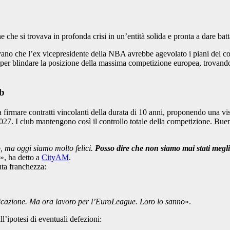
e si trovava in profonda crisi in un’entità solida e pronta a dare batt
vano che l’ex vicepresidente della NBA avrebbe agevolato i piani del co
te per blindare la posizione della massima competizione europea, trovan
ub
firmare contratti vincolanti della durata di 10 anni, proponendo una vis
 2027. I club mantengono così il controllo totale della competizione. Bu
o, ma oggi siamo molto felici.
Posso dire che non siamo mai stati megli
», ha detto a
CityAM
.
uta franchezza:
icazione. Ma ora lavoro per l’EuroLeague. Loro lo sanno
».
ll’ipotesi di eventuali defezioni: