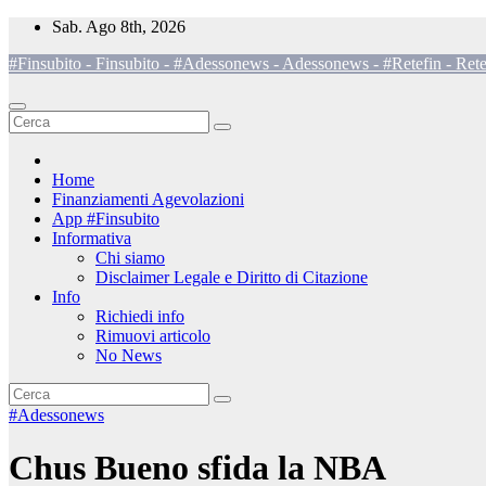
Salta
Sab. Ago 8th, 2026
al
#Finsubito - Finsubito - #Adessonews - Adessonews - #Retefin - Rete
contenuto
Home
Finanziamenti Agevolazioni
App #Finsubito
Informativa
Chi siamo
Disclaimer Legale e Diritto di Citazione
Info
Richiedi info
Rimuovi articolo
No News
#Adessonews
Chus Bueno sfida la NBA