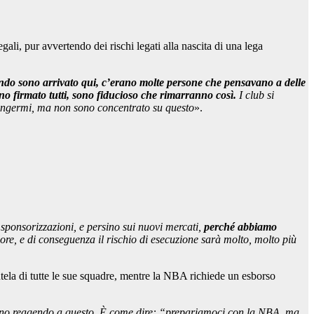
gali, pur avvertendo dei rischi legati alla nascita di una lega
do sono arrivato qui, c’erano molte persone che pensavano a delle
o firmato tutti, sono fiducioso che rimarranno così.
I club si
tringermi, ma non sono concentrato su questo
».
 sponsorizzazioni, e persino sui nuovi mercati,
perché abbiamo
lore, e di conseguenza il rischio di esecuzione sarà molto, molto più
tela di tutte le sue squadre, mentre la NBA richiede un esborso
anno reagendo a questo. È come dire: “prepariamoci con la NBA, ma