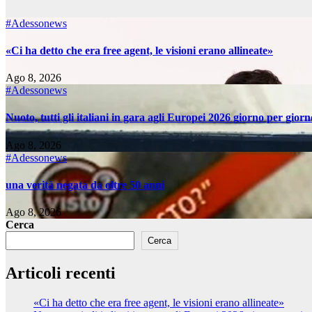
#Adessonews
«Ci ha detto che era free agent, le visioni erano allineate»
Ago 8, 2026
#Adessonews
Nuoto, tutti gli italiani in gara agli Europei 2026 giorno per giorn
Ago 8, 2026
#Adessonews
una verità negata da oltre 50 anni
Ago 8, 2026
Cerca
Cerca
Articoli recenti
«Ci ha detto che era free agent, le visioni erano allineate»