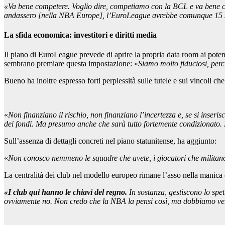
«Va bene competere. Voglio dire, competiamo con la BCL e va bene 
andassero [nella NBA Europe], l’EuroLeague avrebbe comunque 15 s
La sfida economica: investitori e diritti media
Il piano di EuroLeague prevede di aprire la propria data room ai potenzi
sembrano premiare questa impostazione: «
Siamo molto fiduciosi, per
Bueno ha inoltre espresso forti perplessità sulle tutele e sui vincoli ch
«
Non finanziano il rischio, non finanziano l’incertezza e, se si inseri
dei fondi. Ma presumo anche che sarà tutto fortemente condizionato. È
Sull’assenza di dettagli concreti nel piano statunitense, ha aggiunto:
«
Non conosco nemmeno le squadre che avete, i giocatori che militano in
La centralità dei club nel modello europeo rimane l’asso nella manic
«I club qui hanno le chiavi del regno.
In sostanza, gestiscono lo spet
ovviamente no. Non credo che la NBA la pensi così, ma dobbiamo veri