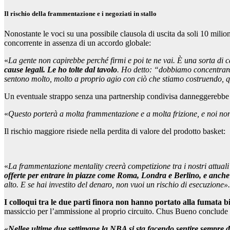
Il rischio della frammentazione e i negoziati in stallo
Nonostante le voci su una possibile clausola di uscita da soli 10 milion
concorrente in assenza di un accordo globale:
«
La gente non capirebbe perché firmi e poi te ne vai. È una sorta di cat
cause legali. Le ho tolte dal tavolo
. Ho detto: “dobbiamo concentrarc
sentono molto, molto a proprio agio con ciò che stiamo costruendo, q
Un eventuale strappo senza una partnership condivisa danneggerebbe 
«
Questo porterà a molta frammentazione e a molta frizione, e noi no
Il rischio maggiore risiede nella perdita di valore del prodotto basket:
«
La frammentazione mentality creerà competizione tra i nostri attuali 
offerte per entrare in piazze come Roma, Londra e Berlino, e anche 
alto. E se hai investito del denaro, non vuoi un rischio di esecuzione».
I colloqui tra le due parti finora non hanno portato alla fumata b
massiccio per l’ammissione al proprio circuito. Chus Bueno conclude c
«Nellee ultime due settimane la NBA si sta facendo sentire sempre d