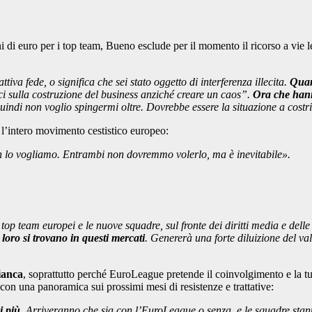
i di euro per i top team, Bueno esclude per il momento il ricorso a vie le
tiva fede, o significa che sei stato oggetto di interferenza illecita.
Quan
i sulla costruzione del business anziché creare un caos”.
Ora che hann
uindi non voglio spingermi oltre. Dovrebbe essere la situazione a cos
l’intero movimento cestistico europeo:
n lo vogliamo. Entrambi non dovremmo volerlo, ma è inevitabile».
top team europei e le nuove squadre, sul fronte dei diritti media e delle
loro si trovano in questi mercati
. Genererà una forte diluizione del va
ianca
, soprattutto perché EuroLeague pretende il coinvolgimento e la tu
on una panoramica sui prossimi mesi di resistenze e trattative:
i più
.
Arriveranno che sia con l’EuroLeague o senza, e le squadre st