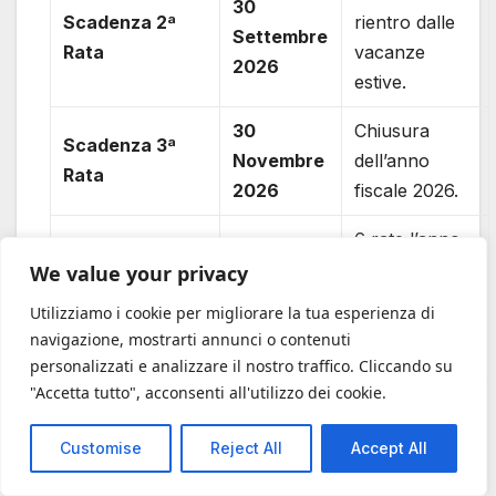
30
Scadenza 2ª
rientro dalle
Settembre
Rata
vacanze
2026
estive.
30
Chiusura
Scadenza 3ª
Novembre
dell’anno
Rata
2026
fiscale 2026.
6 rate l’anno
Avvio
(Bimestrali:
We value your privacy
Dal 2027
Rateizzazione
Gen, Mar,
al 2034
Utilizziamo i cookie per migliorare la tua esperienza di
Lunga
Mag, Lug,
navigazione, mostrarti annunci o contenuti
Set, Nov).
personalizzati e analizzare il nostro traffico. Cliccando su
"Accetta tutto", acconsenti all'utilizzo dei cookie.
Gennaio –
Chiusura
Ultime Rate
Maggio
definitiva del
Customise
Reject All
Accept All
2035
piano.