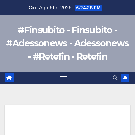
Salta
Gio. Ago 6th, 2026
6:24:39 PM
al
contenuto
#Finsubito - Finsubito -
#Adessonews - Adessonews
- #Retefin - Retefin