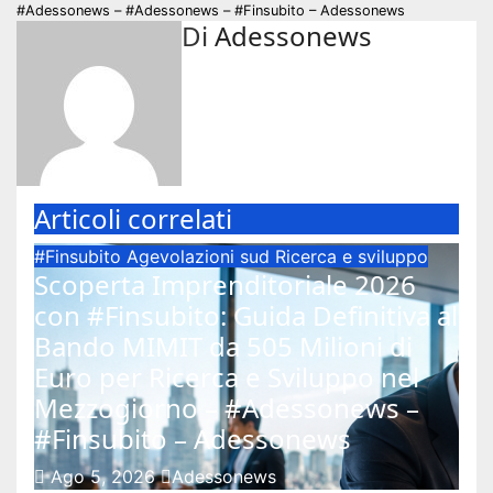
#Adessonews – #Adessonews – #Finsubito – Adessonews
Di
Adessonews
Articoli correlati
#Finsubito
Agevolazioni sud
Ricerca e sviluppo
Scoperta Imprenditoriale 2026
con #Finsubito: Guida Definitiva al
Bando MIMIT da 505 Milioni di
Euro per Ricerca e Sviluppo nel
Mezzogiorno – #Adessonews –
#Finsubito – Adessonews
Ago 5, 2026
Adessonews