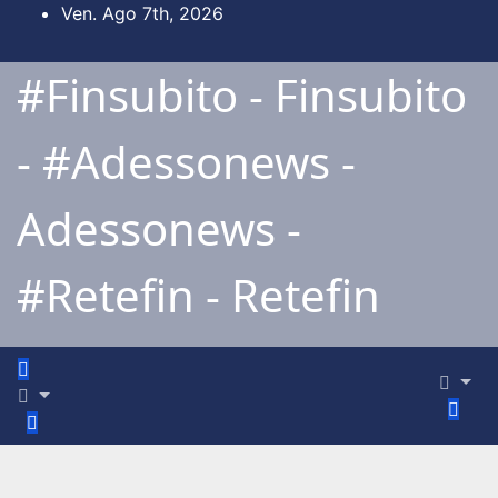
Salta
Ven. Ago 7th, 2026
al
contenuto
#Finsubito - Finsubito
- #Adessonews -
Adessonews -
#Retefin - Retefin