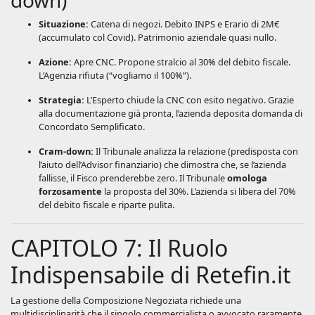
down)
Situazione:
Catena di negozi. Debito INPS e Erario di 2M€
(accumulato col Covid). Patrimonio aziendale quasi nullo.
Azione:
Apre CNC. Propone stralcio al 30% del debito fiscale.
L’Agenzia rifiuta (“vogliamo il 100%”).
Strategia:
L’Esperto chiude la CNC con esito negativo. Grazie
alla documentazione già pronta, l’azienda deposita domanda di
Concordato Semplificato.
Cram-down:
Il Tribunale analizza la relazione (predisposta con
l’aiuto dell’Advisor finanziario) che dimostra che, se l’azienda
fallisse, il Fisco prenderebbe zero. Il Tribunale
omologa
forzosamente
la proposta del 30%. L’azienda si libera del 70%
del debito fiscale e riparte pulita.
CAPITOLO 7: Il Ruolo
Indispensabile di Retefin.it
La gestione della Composizione Negoziata richiede una
multidisciplinarità che il singolo commercialista o avvocato raramente