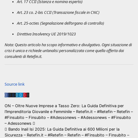
Art. 17 CCII (Istanza e nomina esperto)
Art. 23 co. 2-bis CCII (Transazione fiscale in CNC)
Art. 25-octies (Segnalazione dell’organo di controllo)
Direttiva Insolvency UE 2019/1023
Nota: Questo articolo ha scopo informativo e divulgativo. Ogni situazione di
crisi è unica e richiede un’analisi personalizzata come quella offerta dai
consulenti di Retefin.it.
Navigazione
articoli
Source link
Navigazione
ON – Oltre Nuove Imprese a Tasso Zero: La Guida Definitiva per
l’Imprenditoria Giovanile e Femminile – Retefin.it – #Retefin – Retefin –
articoli
#Finsubito – Finsubito – #Adessonews – #Adessonews – #Finsubito
– Adessonews
Bando Inail Isi 2025: La Guida Definitiva ai 600 Milioni per la
Sicurezza – Retefin.it – #Retefin – Retefin – #Finsubito – Finsubito –