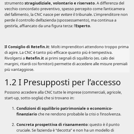
strumento
stragiudiziale, volontario e riservato
. A differenza del
vecchio concordato preventivo, spesso percepito come l’anticamera
del fallimento, la CNC nasce per
evitare
il tribunale. L’imprenditore non
perde il controllo dell’azienda (spossessamento), ma continua a
gestirla, affiancato da una figura terza: l’
Esperto
.
Il Consiglio di Retefin.it:
Molti imprenditori attendono troppo prima
di agire. La CNC è tanto più efficace quanto più è tempestiva.
Rivolgersi a
Retefin.it
ai primi segnali di squilibrio (es. calo dei
margini, ritardi coi fornitori) permette di accedere alle misure premiali
più vantaggiose.
1.2 I Presupposti per l’accesso
Possono accedere alla CNC tutte le imprese (commerciali, agricole,
start-up, sotto-soglia) che si trovano in:
Condizioni di squilibrio patrimoniale o economico-
finanziario
che ne rendono probabile la crisi o l’insolvenza.
Concreta prospettiva di risanamento
: questo è il punto
cruciale. Se l’azienda è “decotta” e non ha un modello di