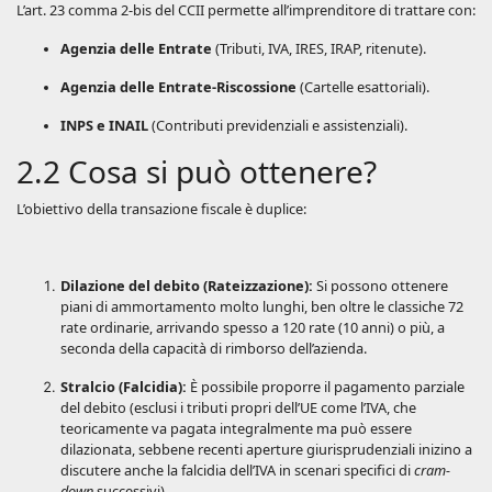
L’art. 23 comma 2-bis del CCII permette all’imprenditore di trattare con:
Agenzia delle Entrate
(Tributi, IVA, IRES, IRAP, ritenute).
Agenzia delle Entrate-Riscossione
(Cartelle esattoriali).
INPS e INAIL
(Contributi previdenziali e assistenziali).
2.2 Cosa si può ottenere?
L’obiettivo della transazione fiscale è duplice:
Dilazione del debito (Rateizzazione):
Si possono ottenere
piani di ammortamento molto lunghi, ben oltre le classiche 72
rate ordinarie, arrivando spesso a 120 rate (10 anni) o più, a
seconda della capacità di rimborso dell’azienda.
Stralcio (Falcidia):
È possibile proporre il pagamento parziale
del debito (esclusi i tributi propri dell’UE come l’IVA, che
teoricamente va pagata integralmente ma può essere
dilazionata, sebbene recenti aperture giurisprudenziali inizino a
discutere anche la falcidia dell’IVA in scenari specifici di
cram-
down
successivi).