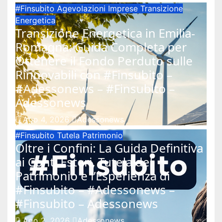
#Finsubito
Agevolazioni Imprese
Transizione
Energetica
Transizione Energetica in Emilia-
Romagna: Guida Completa per
Ottenere il Fondo Perduto sulle
Rinnovabili con #Finsubito –
#Adessonews – #Finsubito –
Adessonews
Ago 4, 2026
Adessonews
#Finsubito
Tutela Patrimonio
Oltre i Confini: La Guida Definitiva
ai Conti Esteri, Tutela del
Patrimonio e l’Esperienza di
#Finsubito – #Adessonews –
#Finsubito – Adessonews
Ago 2, 2026
Adessonews