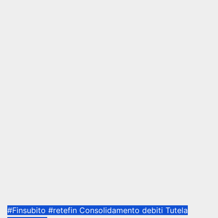
#Finsubito
#retefin
Consolidamento debiti
Tutela