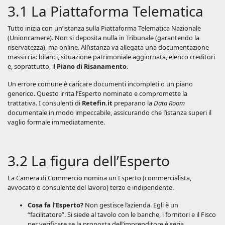
3.1 La Piattaforma Telematica
Tutto inizia con un’istanza sulla Piattaforma Telematica Nazionale
(Unioncamere). Non si deposita nulla in Tribunale (garantendo la
riservatezza), ma online. All’istanza va allegata una documentazione
massiccia: bilanci, situazione patrimoniale aggiornata, elenco creditori
e, soprattutto, il
Piano di Risanamento
.
Un errore comune è caricare documenti incompleti o un piano
generico. Questo irrita l’Esperto nominato e compromette la
trattativa. I consulenti di
Retefin.it
preparano la
Data Room
documentale in modo impeccabile, assicurando che l’istanza superi il
vaglio formale immediatamente.
3.2 La figura dell’Esperto
La Camera di Commercio nomina un Esperto (commercialista,
avvocato o consulente del lavoro) terzo e indipendente.
Cosa fa l’Esperto?
Non gestisce l’azienda. Egli è un
“facilitatore”. Si siede al tavolo con le banche, i fornitori e il Fisco
per verificare se la proposta dell’imprenditore è seria.