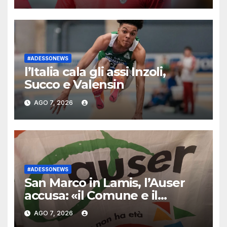
#ADESSONEWS
l’Italia cala gli assi Inzoli,
Succo e Valensin
AGO 7, 2026
#ADESSONEWS
San Marco in Lamis, l’Auser
accusa: «il Comune e il
Consorzio si sono appropriati
AGO 7, 2026
del nostro Campo Estivo.