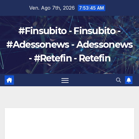
Salta
Ven. Ago 7th, 2026
7:53:46 AM
al
contenuto
#Finsubito - Finsubito -
#Adessonews - Adessonews
- #Retefin - Retefin