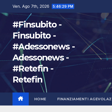
Salta
Ven. Ago 7th, 2026
5:46:30 PM
al
contenuto
#Finsubito -
Finsubito -
#Adessonews -
Adessonews -
#Retefin -
Retefin
HOME
FINANZIAMENTI AGEVOLAZ