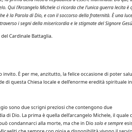
elo. Qui l’Arcangelo Michele ci ricorda che l’unica guerra lecita è 
he è la Parola di Dio, e con il soccorso della fraternità. È una luc
traverso i segni della misericordia e le stigmate del Signore Gesù
del Cardinale Battaglia.
to invito. È per me, anzitutto, la felice occasione di poter sal
e di questa Chiesa locale e dell’enorme eredità spirituale i
aggio sono due scrigni preziosi che contengono due
a di Dio. La prima è quella dell’arcangelo Michele, il quale c
, può condannarci alla morte, ma che in Dio
solo e sempre
esis
Micaeliti che sempre con gioia e disponibilità vivono il serviz