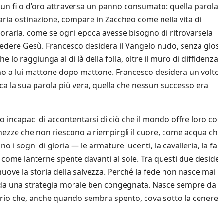
un filo d’oro attraversa un panno consumato: quella parola
aria ostinazione, compare in Zaccheo come nella vita di
gorarla, come se ogni epoca avesse bisogno di ritrovarsela
 vedere Gesù. Francesco desidera il Vangelo nudo, senza glo
o raggiunga al di là della folla, oltre il muro di diffidenza
no a lui mattone dopo mattone. Francesco desidera un volt
dica la sua parola più vera, quella che nessun successo era
 incapaci di accontentarsi di ciò che il mondo offre loro c
hezze che non riescono a riempirgli il cuore, come acqua c
no i sogni di gloria — le armature lucenti, la cavalleria, la 
, come lanterne spente davanti al sole. Tra questi due deside
muove la storia della salvezza. Perché la fede non nasce mai
, da una strategia morale ben congegnata. Nasce sempre da
derio che, anche quando sembra spento, cova sotto la cenere