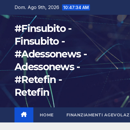
Salta
Dom. Ago 9th, 2026
10:47:35 AM
al
contenuto
#Finsubito -
Finsubito -
#Adessonews -
Adessonews -
#Retefin -
Retefin
HOME
FINANZIAMENTI AGEVOLAZ