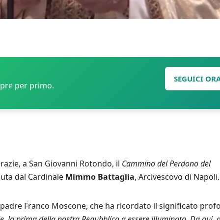
SEGUICI OR
mpre per primo.
Grazie, a San Giovanni Rotondo, il
Cammino del Perdono del
duta dal Cardinale
Mimmo Battaglia
, Arcivescovo di Napoli.
o, padre Franco Moscone, che ha ricordato il significato pro
, la prima della nostra Repubblica a essere illuminata. Da qui, 