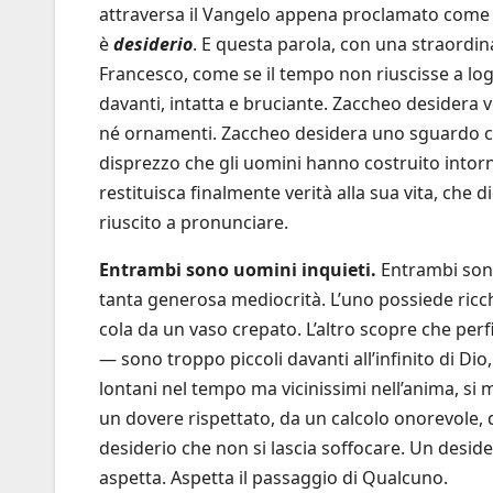
attraversa il Vangelo appena proclamato come 
è
desiderio
. E questa parola, con una straordin
Francesco, come se il tempo non riuscisse a lo
davanti, intatta e bruciante. Zaccheo desidera
né ornamenti. Zaccheo desidera uno sguardo che l
disprezzo che gli uomini hanno costruito intor
restituisca finalmente verità alla sua vita, che 
riuscito a pronunciare.
Entrambi sono uomini inquieti.
Entrambi sono
tanta generosa mediocrità. L’uno possiede ricc
cola da un vaso crepato. L’altro scopre che perfi
— sono troppo piccoli davanti all’infinito di Dio
lontani nel tempo ma vicinissimi nell’anima, si 
un dovere rispettato, da un calcolo onorevole
desiderio che non si lascia soffocare. Un desi
aspetta. Aspetta il passaggio di Qualcuno.