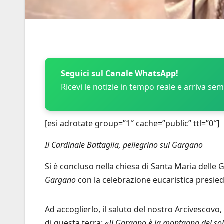
Seguici sul Canale WhatsApp!
Ricevi le notizie in tempo reale e arriva se
[esi adrotate group=”1″ cache=”public” ttl=”0″]
Il Cardinale Battaglia, pellegrino sul Gargano
Si è concluso nella chiesa di Santa Maria delle 
Gargano
con la celebrazione eucaristica presie
Ad accoglierlo, il saluto del nostro Arcivescov
di questa terra:
«Il Gargano è la montagna del sole