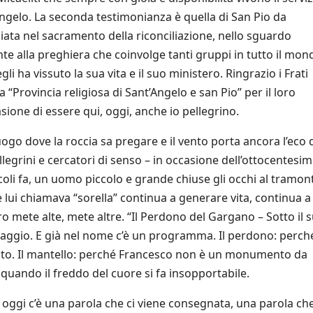
ngelo. La seconda testimonianza è quella di San Pio da
iata nel sacramento della riconciliazione, nello sguardo
nte alla preghiera che coinvolge tanti gruppi in tutto il mon
i ha vissuto la sua vita e il suo ministero. Ringrazio i Frati
“Provincia religiosa di Sant’Angelo e san Pio” per il loro
sione di essere qui, oggi, anche io pellegrino.
uogo dove la roccia sa pregare e il vento porta ancora l’eco 
ellegrini e cercatori di senso – in occasione dell’ottocentesi
coli fa, un uomo piccolo e grande chiuse gli occhi al tramont
e lui chiamava “sorella” continua a generare vita, continua a
ro mete alte, mete altre. “Il Perdono del Gargano – Sotto il 
inaggio. E già nel nome c’è un programma. Il perdono: perch
anto. Il mantello: perché Francesco non è un monumento da
 quando il freddo del cuore si fa insopportabile.
i oggi c’è una parola che ci viene consegnata, una parola ch