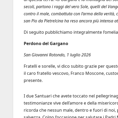
secoli, partono i raggi del vero Sole, quelli del Vang
contro il male, combattuta con l’arma della verità, c
san Pio da Pietrelcina ha reso ancora più intensa at
Di seguito pubblichiamo integralmente l’omelia 
Perdono del Gargano
San Giovanni Rotondo, 1 luglio 2026
Fratelli e sorelle, vi dico subito grazie per ques
il caro fratello vescovo, Franco Moscone, custod
presente.
I due Santuari che avete toccato nel pellegrin
testimonianze vive dell’amore e della misericordi
ricorda che nessun male, dentro e fuori di noi
salvezza. Colgo l’occasione per salutare i Padri 