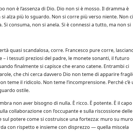
o non è l’assenza di Dio. Dio non si è mosso. Il dramma è
 si alza più lo sguardo. Non si corre più verso niente. Non ci
. Si consuma, non si anela. Si è connessi a tutto, ma non si
ertà quasi scandalosa, corre. Francesco pure corre, lascian
 – i tessuti preziosi del padre, le monete sonanti, il futuro
quando finalmente si capisce che erano catene. Entrambi ci
parole, che chi cerca davvero Dio non teme di apparire fragi
. Non teme il ridicolo. Non teme l’incomprensione. Perché c’è
guardo ostile.
bra non aver bisogno di nulla. È ricco. È potente. È il capo
sulla collaborazione con l’occupante e sulla riscossione delle
 e sul potere come si costruisce una fortezza: muro su muro
arda con rispetto e insieme con disprezzo — quella miscela