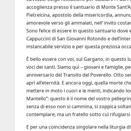
accoglienza presso il santuario di Monte Sant’A
Pietrelcina, apostolo della misericordia, annunc
amorevole verso gli ammalati, nell’ invito costa
Sono felice di essere in questo santuario dove egl
Cappuccini di San Giovanni Rotondo e dell’intera 
instancabile servizio e per questa preziosa occa
È bello essere con voi, sul Gargano, in questo l
voci dei santi. Siamo qui – giovani e famiglie, p
anniversario del Transito del Poverello. Otto se
aprì all’eternità. E ancora oggi, quella morte ch
mettere in moto i cuori e le menti, indicando lo
Mantello”: questo è il nome del vostro pellegr
senza di esso non si cammina, si zoppica solt
contemplare, ma un fratello sotto cui rifugiarsi
E per una coincidenza singolare nella liturgia d