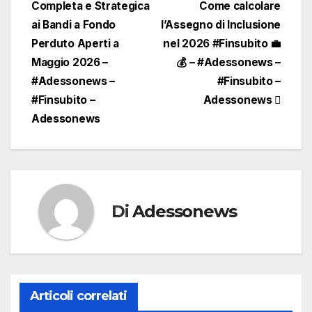
Completa e Strategica
Come calcolare
articoli
ai Bandi a Fondo
l’Assegno di Inclusione
Perduto Aperti a
nel 2026 #Finsubito 💼
Maggio 2026 –
💰 – #Adessonews –
#Adessonews –
#Finsubito –
#Finsubito –
Adessonews
Adessonews
Di
Adessonews
Articoli correlati