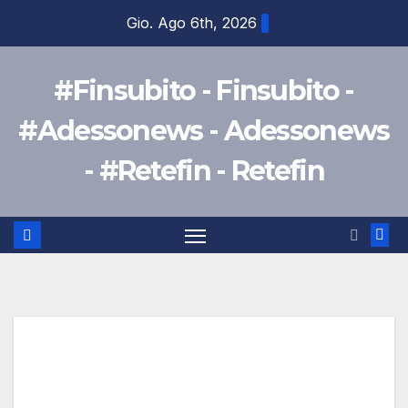
Salta
Gio. Ago 6th, 2026
al
contenuto
#Finsubito - Finsubito -
#Adessonews - Adessonews
- #Retefin - Retefin