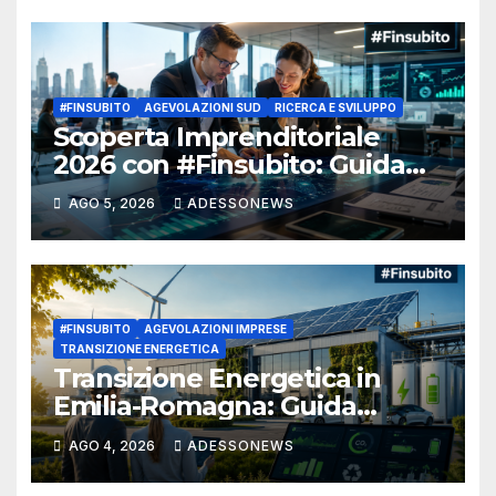
#FINSUBITO
AGEVOLAZIONI SUD
RICERCA E SVILUPPO
Scoperta Imprenditoriale
2026 con #Finsubito: Guida
Definitiva al Bando MIMIT da
AGO 5, 2026
ADESSONEWS
505 Milioni di Euro per Ricerca
e Sviluppo nel Mezzogiorno –
#Adessonews – #Finsubito –
Adessonews
#FINSUBITO
AGEVOLAZIONI IMPRESE
TRANSIZIONE ENERGETICA
Transizione Energetica in
Emilia-Romagna: Guida
Completa per Ottenere il
AGO 4, 2026
ADESSONEWS
Fondo Perduto sulle
Rinnovabili con #Finsubito –