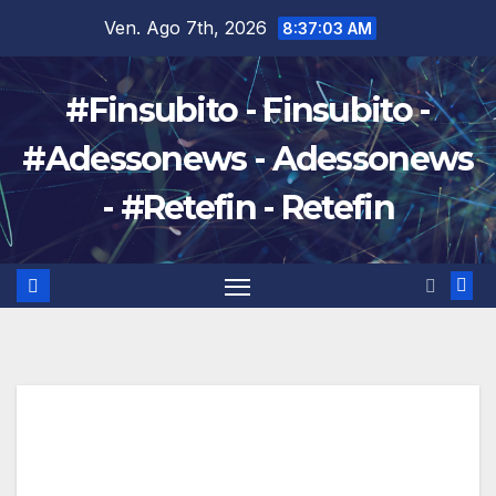
Salta
Ven. Ago 7th, 2026
8:37:05 AM
al
contenuto
#Finsubito - Finsubito -
#Adessonews - Adessonews
- #Retefin - Retefin