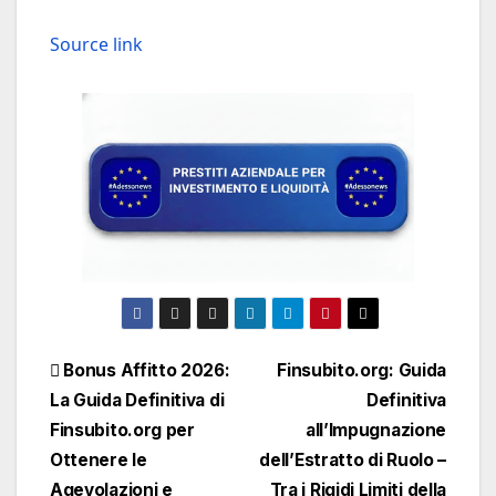
Source link
Navigazione
Bonus Affitto 2026:
Finsubito.org: Guida
La Guida Definitiva di
Definitiva
articoli
Finsubito.org per
all’Impugnazione
Ottenere le
dell’Estratto di Ruolo –
Agevolazioni e
Tra i Rigidi Limiti della