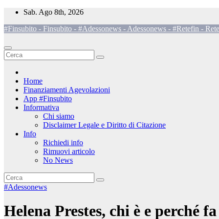
Salta
Sab. Ago 8th, 2026
al
#Finsubito - Finsubito - #Adessonews - Adessonews - #Retefin - Rete
contenuto
Home
Finanziamenti Agevolazioni
App #Finsubito
Informativa
Chi siamo
Disclaimer Legale e Diritto di Citazione
Info
Richiedi info
Rimuovi articolo
No News
#Adessonews
Helena Prestes, chi è e perché fa