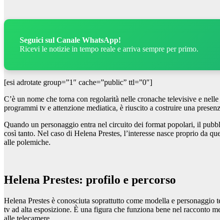
Seguici sul Canale WhatsApp!
Ricevi le notizie in tempo reale e arriva sempre per primo.
[esi adrotate group=”1″ cache=”public” ttl=”0″]
C’è un nome che torna con regolarità nelle cronache televisive e nelle r
programmi tv e attenzione mediatica, è riuscito a costruire una presen
Quando un personaggio entra nel circuito dei format popolari, il pubbli
così tanto. Nel caso di Helena Prestes, l’interesse nasce proprio da 
alle polemiche.
Helena Prestes: profilo e percorso
Helena Prestes è conosciuta soprattutto come modella e personaggio tel
tv ad alta esposizione. È una figura che funziona bene nel racconto me
alle telecamere.