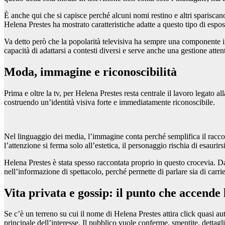
È anche qui che si capisce perché alcuni nomi restino e altri spariscano
Helena Prestes ha mostrato caratteristiche adatte a questo tipo di espo
Va detto però che la popolarità televisiva ha sempre una componente in
capacità di adattarsi a contesti diversi e serve anche una gestione att
Moda, immagine e riconoscibilità
Prima e oltre la tv, per Helena Prestes resta centrale il lavoro legato
costruendo un’identità visiva forte e immediatamente riconoscibile.
Nel linguaggio dei media, l’immagine conta perché semplifica il raccont
l’attenzione si ferma solo all’estetica, il personaggio rischia di esaur
Helena Prestes è stata spesso raccontata proprio in questo crocevia. D
nell’informazione di spettacolo, perché permette di parlare sia di carri
Vita privata e gossip: il punto che accende 
Se c’è un terreno su cui il nome di Helena Prestes attira click quasi au
principale dell’interesse. Il pubblico vuole conferme, smentite, dettagli,