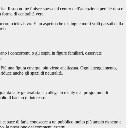
ta. Il suo nome finisce spesso al centro dell’attenzione perché riesce
 forma di centralità vera.
cconto televisivo. È un aspetto che distingue molti volti passati dalla
ria.
o i concorrenti o gli ospiti in figure familiari, osservate
.
. Più una figura emerge, più viene analizzata. Ogni atteggiamento,
riduce anche gli spazi di neutralità.
uarda la tv generalista la collega ai reality e ai programmi di
lto il bacino di interesse.
na capace di farla conoscere a un pubblico molto più ampio rispetto a
po, la pressione dei commenti esterni.