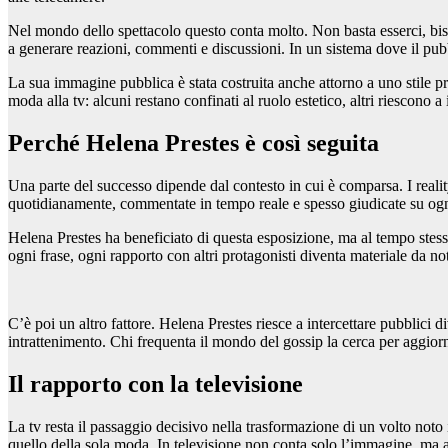
Nel mondo dello spettacolo questo conta molto. Non basta esserci, bisog
a generare reazioni, commenti e discussioni. In un sistema dove il pubb
La sua immagine pubblica è stata costruita anche attorno a uno stile pr
moda alla tv: alcuni restano confinati al ruolo estetico, altri riescon
Perché Helena Prestes è così seguita
Una parte del successo dipende dal contesto in cui è comparsa. I reality
quotidianamente, commentate in tempo reale e spesso giudicate su ogn
Helena Prestes ha beneficiato di questa esposizione, ma al tempo stess
ogni frase, ogni rapporto con altri protagonisti diventa materiale da not
C’è poi un altro fattore. Helena Prestes riesce a intercettare pubblici 
intrattenimento. Chi frequenta il mondo del gossip la cerca per aggiorna
Il rapporto con la televisione
La tv resta il passaggio decisivo nella trasformazione di un volto noto
quello della sola moda. In televisione non conta solo l’immagine, ma a