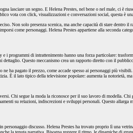
na lasciare un segno. E Helena Prestes, nel bene o nel male, ci è riusci
lico vota con click, visualizzazioni e conversazioni social, questa è una
eciso. Non solo presenza scenica, ma anche capacità di stare dentro il ra
o a imporsi come personaggi. Helena Prestes appartiene alla seconda catego
 e i programmi di intrattenimento hanno una forza particolare: trasforman
i dettaglio. Questo meccanismo crea un rapporto diretto con il pubblico
o ne ha pagato il prezzo, come accade spesso ai personaggi più visibili
izia. È il lato tipico della televisione popolare: aumenta la notorietà, ma 
diversi. Chi segue la moda la riconosce per il suo lavoro di modella. Chi g
menti su relazioni, indiscrezioni e sviluppi personali. Questo allarga mo
 in personaggio discusso. Helena Prestes ha trovato proprio lì una vetri
nche la tenuta narrativa. Bisogna reggere il ritmo, le dinamiche di grup