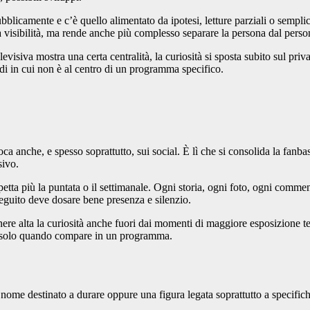
bblicamente e c’è quello alimentato da ipotesi, letture parziali o semplic
a visibilità, ma rende anche più complesso separare la persona dal perso
visiva mostra una certa centralità, la curiosità si sposta subito sul pri
di in cui non è al centro di un programma specifico.
ca anche, e spesso soprattutto, sui social. È lì che si consolida la fanbas
sivo.
etta più la puntata o il settimanale. Ogni storia, ogni foto, ogni comme
eguito deve dosare bene presenza e silenzio.
nere alta la curiosità anche fuori dai momenti di maggiore esposizione 
non solo quando compare in un programma.
 nome destinato a durare oppure una figura legata soprattutto a specifich