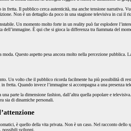
 in fretta. Il pubblico cerca autenticità, ma anche tensione narrativa. V
sizione. Non è un dettaglio da poco in una stagione televisiva in cui il 
stabile. Un momento molto forte in un reality può far esplodere l’inter
enta dell’immagine. È qui che si gioca la differenza tra fiammata del mo
 alla moda. Questo aspetto pesa ancora molto nella percezione pubblica. L
o. Un volto che il pubblico ricorda facilmente ha più possibilità di rest
irsi in fretta. Quando invece l’immagine si accompagna a una presenza tele
a una parte la dimensione fashion, dall’altra quella popolare e televis
era sia di dinamiche personali.
l’attenzione
tomatici, è quello della vita privata. Non è un caso. Nel racconto dello s
 possibili sviluppi.