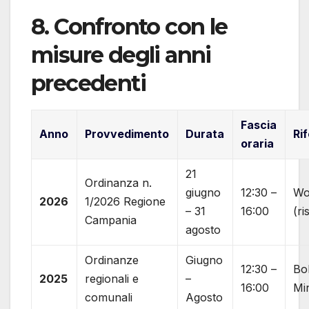
8. Confronto con le
misure degli anni
precedenti
Fascia
Anno
Provvedimento
Durata
Ri
oraria
21
Ordinanza n.
giugno
12:30 –
Wo
2026
1/2026 Regione
– 31
16:00
(ri
Campania
agosto
Ordinanze
Giugno
12:30 –
Bol
2025
regionali e
–
16:00
Mi
comunali
Agosto