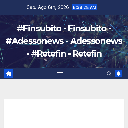
Salta
Sab. Ago 8th, 2026
8:38:29 AM
al
contenuto
#Finsubito - Finsubito -
#Adessonews - Adessonews
- #Retefin - Retefin