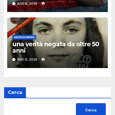
giorno
AGO 8, 2026
#ADESSONEWS
una verità negata da oltre 50
anni
AGO 8, 2026
Cerca
Cerca