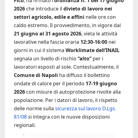
Fico
, ha firmato l’
ordinanza n. 1 del 17 giugno
2026
che introduce il
divieto di lavoro nei
settori agricolo, edile e affini
nelle ore con
caldo estremo. Il provvedimento, in vigore dal
21 giugno al 31 agosto 2026
, vieta le attività
lavorative nella fascia oraria
12:30-16:00
nei
giorni in cui il sistema
Worklimate dell’INAIL
segnala un livello di rischio
“alto”
per i
lavoratori esposti al sole. Contestualmente, il
Comune di Napoli
ha diffuso il bollettino
ondate di calore per il periodo
17-19 giugno
2026
con misure di autoprotezione rivolte alla
popolazione. Per i datori di lavoro, il rispetto
delle norme sulla
sicurezza sul lavoro D.Lgs.
81/08
si integra con le nuove disposizioni
regionali.